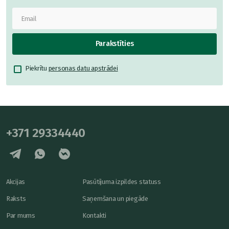
Parakstīties
Piekrītu
personas datu apstrādei
+371 29334440
Akcijas
Pasūtījuma izpildes statuss
Raksts
Saņemšana un piegāde
Par mums
Kontakti