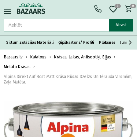
0
0
Atrast
Siltumizolācijas Materiāli
Ģipškartons/ Profili
Plāksnes
Jumta S
Bazaars.lv
Katalogs
Krāsas, Lakas, Antiseptiķi, Eļļas
Metālu Krāsas
Alpina Direkt Auf Rost Matt Krāsa Rūsas Dzelzs Un Tērauda Virsmām,
Zaļa Matēta.