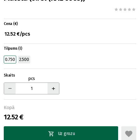
Cena (€)
12.52 €/pcs
Tilpums (l)
0.750
2.500
Skaits
pcs
Kopā
12.52 €
Uz grozu