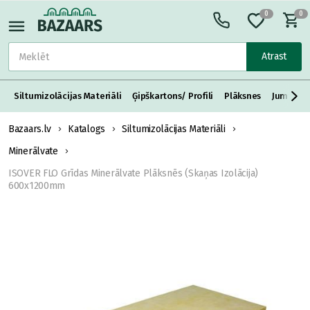
0
0
Atrast
Siltumizolācijas Materiāli
Ģipškartons/ Profili
Plāksnes
Jumta S
Bazaars.lv
Katalogs
Siltumizolācijas Materiāli
Minerālvate
ISOVER FLO Grīdas Minerālvate Plāksnēs (Skaņas Izolācija)
600x1200mm