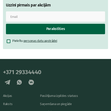
Uzzini pirmais par akcijām
Parakstīties
Piekrītu
personas datu apstrādei
+371 29334440
Akcijas
Pasūtījuma izpildes statuss
Raksts
Saņemšana un piegāde