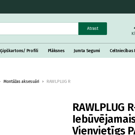
Atrast
K
Ģipškartons/ Profili
Plāksnes
Jumta Segumi
Celtniecības 
Montāžas aksesuāri
RAWLPLUG R
RAWLPLUG R-
Iebūvējamais
Vienvietīgs 