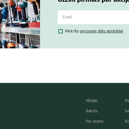
Piekrītu
personas datu apstrādei
Akcijas
Pa
Raksts
Sa
Par mums
Ko