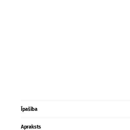
Īpašība
Apraksts