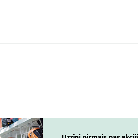
Uzzini pirmais par akci