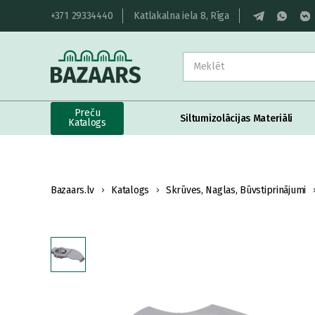
+371 29334440
Katlakalna iela 8, Rīga
Preču
Siltumizolācijas Materiāli
Katalogs
Bazaars.lv
Katalogs
Skrūves, Naglas, Būvstiprinājumi