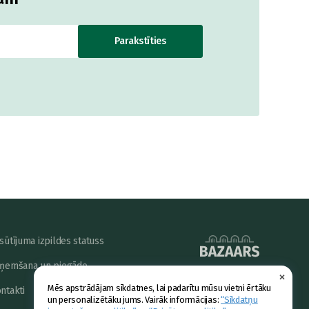
Parakstīties
sūtījuma izpildes statuss
ņemšana un piegāde
×
powered by
Mēs apstrādājam sīkdatnes, lai padarītu mūsu vietni ērtāku
ntakti
un personalizētāku jums. Vairāk informācijas:
“Sīkdatņu