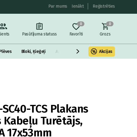
Par mums
Ienākt
Reģistrēties
0
0
lients
Pasūtījuma statuss
Favorīti
Grozs
Plēves
Bloki, Ķieģeļi
Armatūra un metāls
Akcijas
Fasādes Siltināš
SC40-TCS Plakans
 Kabeļu Turētājs,
PA 17x53mm