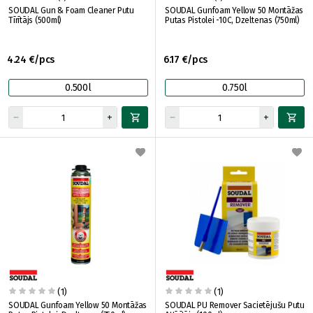
SOUDAL Gun & Foam Cleaner Putu
SOUDAL Gunfoam Yellow 50 Montāžas
Tīrītājs (500ml)
Putas Pistolei -10C, Dzeltenas (750ml)
4.24 €/pcs
6.17 €/pcs
0.500l
0.750l
(1)
(1)
SOUDAL Gunfoam Yellow 50 Montāžas
SOUDAL PU Remover Sacietējušu Putu