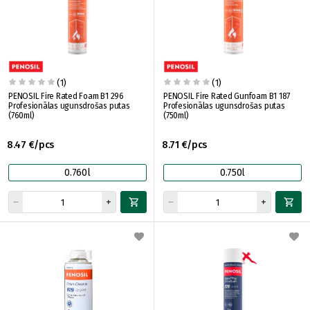
(1)
(1)
PENOSIL Fire Rated Foam B1 296
PENOSIL Fire Rated Gunfoam B1 187
Profesionālas ugunsdrošas putas
Profesionālas ugunsdrošas putas
(760ml)
(750ml)
8.47 €/pcs
8.71 €/pcs
0.760l
0.750l