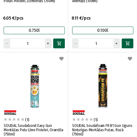
Putas Pistolei, Dzeltenas (750ml)
Attīrītājs (100ml)
6.05 €/pcs
8.11 €/pcs
0.750l
0.100l
(1)
(1)
SOUDAL Soudabond Easy Gun
SOUDAL Soudafoam FR B1 Gun Uguns
Montāžas Putu Līme Pistolei, Orandža
Noturīgas Montāžas Putas, Rozā
(750ml)
(750ml)