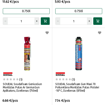
11.62 €/pcs
5.93 €/pcs
0.750l
0.750l
(1)
(1)
SOUDAL Soudafoam GeniusGun
SOUDAL Soudafoam Gun Maxi 70
Montāžas Putas Ar GeniusGun
Poliuretāna Montāžas Putas Pistolei
Aplikatoru, Dzeltenas (750ml)
-10°C, Dzeltenas (870ml)
6.66 €/pcs
7.14 €/pcs