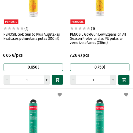
(1)
(1)
PENOSIL GoldGun 65 Plus Augstākās
PENOSIL GoldGun Low Expansion All
kvalitātes poliuretāna putas (850ml)
Season Profesionālās PU putas ar
zemu izplešanos (750ml)
6.66 €/pcs
7.26 €/pcs
0.850l
0.750l