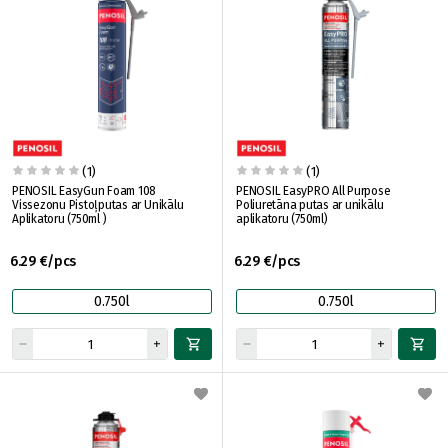
(1)
(1)
PENOSIL EasyGun Foam 108
PENOSIL EasyPRO All Purpose
Vissezonu Pistoļputas ar Unikālu
Poliuretāna putas ar unikālu
Aplikatoru (750ml )
aplikatoru (750ml)
6.29 €/pcs
6.29 €/pcs
0.750l
0.750l