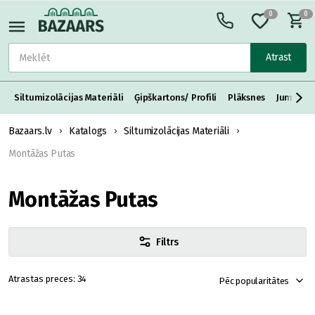
0
0
Atrast
Siltumizolācijas Materiāli
Ģipškartons/ Profili
Plāksnes
Jumta S
Bazaars.lv
Katalogs
Siltumizolācijas Materiāli
Montāžas Putas
Montāžas Putas
Filtrs
34
Pēc popularitātes