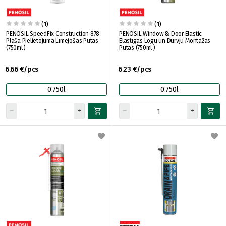
(1)
(1)
PENOSIL SpeedFix Construction 878
PENOSIL Window & Door Elastic
Plaša Pielietojuma Līmējošās Putas
Elastīgas Logu un Durvju Montāžas
(750ml )
Putas (750ml )
6.66 €/pcs
6.23 €/pcs
0.750l
0.750l