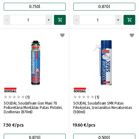
0.750l
0.870l
(1)
(1)
SOUDAL Soudafoam Gun Maxi 70
SOUDAL Soudafoam SMX Putas
Poliuretāna Montāžas Putas Pistolei,
Fiksējošas, Izocianātus Nesaturošas
Dzeltenas (870ml)
(500ml)
7.50 €/pcs
19.60 €/pcs
0.870l
0.500l