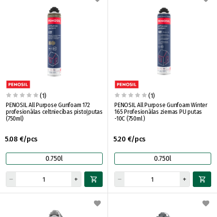
(1)
(1)
PENOSIL All Purpose Gunfoam 172
PENOSIL All Purpose Gunfoam Winter
profesionālas celtniecības pistoļputas
165 Profesionālas ziemas PU putas
(750ml)
-10C (750ml )
5.08 €/pcs
5.20 €/pcs
0.750l
0.750l