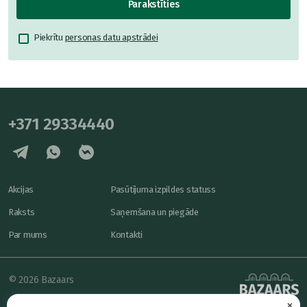
Parakstīties
Piekrītu
personas datu apstrādei
+371 29334440
Akcijas
Pasūtījuma izpildes statuss
Raksts
Saņemšana un piegāde
Par mums
Kontakti
© 2026 Bazaars
×
Konfidencialitāte