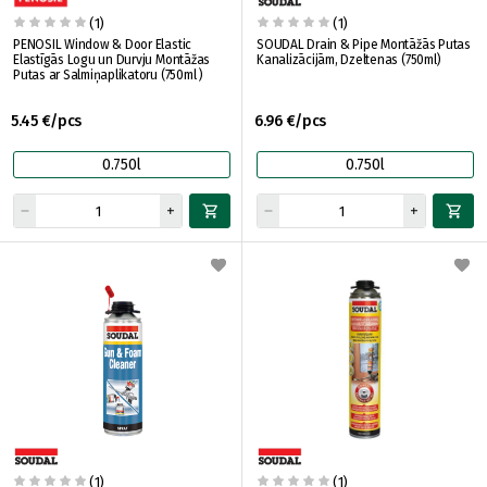
(1)
(1)
PENOSIL Window & Door Elastic
SOUDAL Drain & Pipe Montāžās Putas
Elastīgās Logu un Durvju Montāžas
Kanalizācijām, Dzeltenas (750ml)
Putas ar Salmiņaplikatoru (750ml )
5.45 €/pcs
6.96 €/pcs
0.750l
0.750l
(1)
(1)