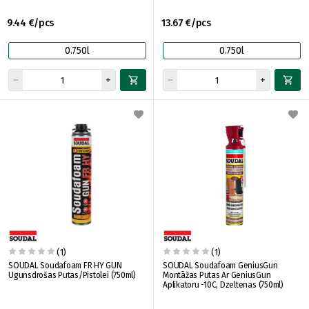
9.44 €/pcs
13.67 €/pcs
0.750l
0.750l
(1)
(1)
SOUDAL Soudafoam FR HY GUN
SOUDAL Soudafoam GeniusGun
Ugunsdrošas Putas/Pistolei (750ml)
Montāžas Putas Ar GeniusGun
Aplikatoru -10C, Dzeltenas (750ml)