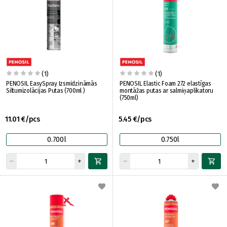
(1)
(1)
PENOSIL EasySpray Izsmidzināmās
PENOSIL Elastic Foam 272 elastīgas
Siltumizolācijas Putas (700ml )
montāžas putas ar salmiņaplikatoru
(750ml)
11.01 €/pcs
5.45 €/pcs
0.700l
0.750l