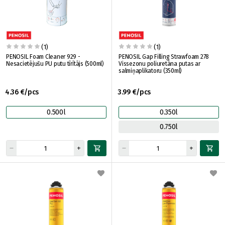
(1)
(1)
PENOSIL Foam Cleaner 929 -
PENOSIL Gap Filling Strawfoam 278
Nesacietējušu PU putu tīrītājs (500ml)
Vissezonu poliuretāna putas ar
salmiņaplikatoru (350ml)
4.36 €/pcs
3.99 €/pcs
0.500l
0.350l
0.750l