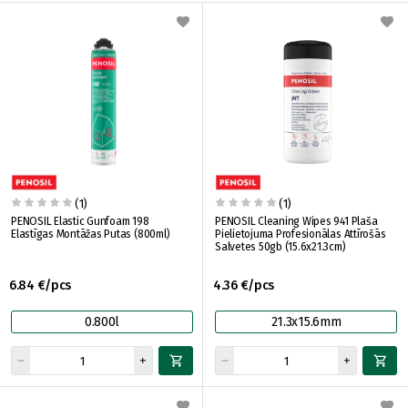
(1)
(1)
PENOSIL Elastic Gunfoam 198
PENOSIL Cleaning Wipes 941 Plaša
Elastīgas Montāžas Putas (800ml)
Pielietojuma Profesionālas Attīrošās
Salvetes 50gb (15.6x21.3cm)
6.84 €/pcs
4.36 €/pcs
0.800l
21.3x15.6mm