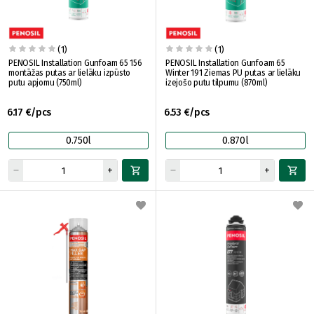
(1)
(1)
PENOSIL Installation Gunfoam 65 156
PENOSIL Installation Gunfoam 65
montāžas putas ar lielāku izpūsto
Winter 191 Ziemas PU putas ar lielāku
putu apjomu (750ml)
izejošo putu tilpumu (870ml)
6.17 €/pcs
6.53 €/pcs
0.750l
0.870l