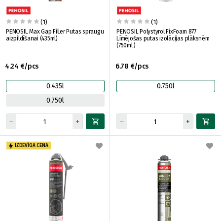
(1)
(1)
PENOSIL Max Gap Filler Putas spraugu
PENOSIL Polystyrol FixFoam 877
aizpildīšanai (435ml)
Līmējošas putas izolācijas plāksnēm
(750ml )
4.24 €/pcs
6.78 €/pcs
0.435l
0.750l
0.750l
IZDEVĪGA CENA