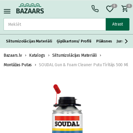
0
0
Atrast
Siltumizolācijas Materiāli
Ģipškartons/ Profili
Plāksnes
Jumta S
Bazaars.lv
Katalogs
Siltumizolācijas Materiāli
Montāžas Putas
SOUDAL Gun & Foam Cleaner Putu Tīrītājs 500 Ml