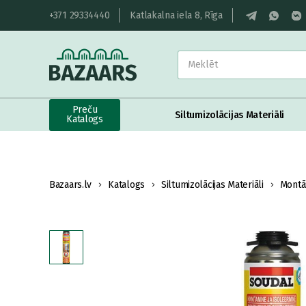
+371 29334440
Katlakalna iela 8, Rīga
Preču
Siltumizolācijas Materiāli
Katalogs
Bazaars.lv
Katalogs
Siltumizolācijas Materiāli
Montā