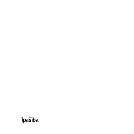
Īpašība