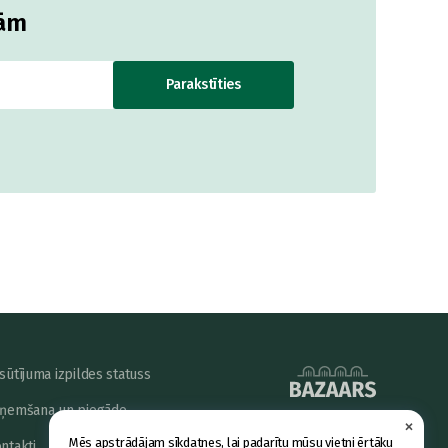
jām
Parakstīties
sūtījuma izpildes statuss
ņemšana un piegāde
×
powered by
Mēs apstrādājam sīkdatnes, lai padarītu mūsu vietni ērtāku
ntakti