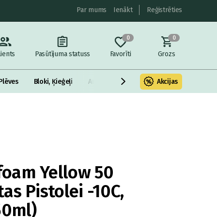
Par mums
Ienākt
Reģistrēties
0
0
lients
Pasūtījuma statuss
Favorīti
Grozs
Plēves
Bloki, Ķieģeļi
Armatūra un metāls
Akcijas
Fasādes Siltināš
oam Yellow 50
s Pistolei -10C,
50ml)