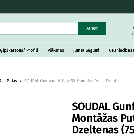
Atrast
K
Ģipškartons/ Profili
Plāksnes
Jumta Segumi
Celtniecības 
žas Putas
SOUDAL Gunfoam Yellow 50 Montāžas Putas Pistolei
SOUDAL Gunf
Montāžas Puta
Dzeltenas (7