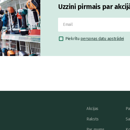
Uzzini pirmais par akci
Piekrītu
personas datu apstrādei
Akcijas
Pa
Raksts
Sa
Par mums
Ko