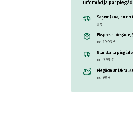
Informācija par piegād
Saņemšana, no nolik
0 €
Ekspress piegāde, š
no 19.99 €
Standarta piegāde,
no 9.99 €
Piegāde ar izkrauša
no 99 €