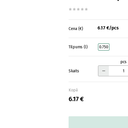
6.17 €/pcs
Cena (€)
Tilpums (l)
0.750
pcs
Skaits
Kopā
6.17 €