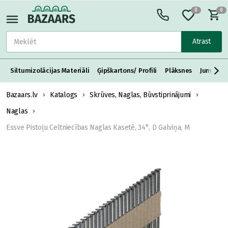
0
0
Atrast
Siltumizolācijas Materiāli
Ģipškartons/ Profili
Plāksnes
Jumta S
Bazaars.lv
Katalogs
Skrūves, Naglas, Būvstiprinājumi
Naglas
Essve Pistoļu Celtniecības Naglas Kasetē, 34°, D Galviņa, M