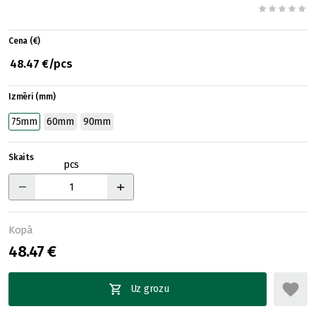
Cena (€)
48.47 €/pcs
Izmēri (mm)
75mm
60mm
90mm
Skaits
pcs
Kopā
48.47 €
Uz grozu