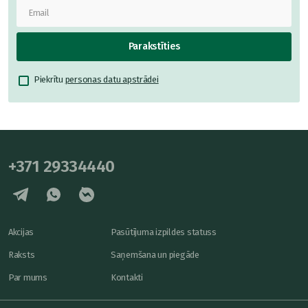
Parakstīties
Piekrītu
personas datu apstrādei
+371 29334440
Akcijas
Pasūtījuma izpildes statuss
Raksts
Saņemšana un piegāde
Par mums
Kontakti