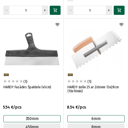
(1)
(1)
HARDY Fasādes Špaktele (45cm)
HARDY Ķelle 25 ar Zobiem 13x28cm
(10x10mm)
5.54 €/pcs
8.54 €/pcs
350mm
6mm
450mm
8mm