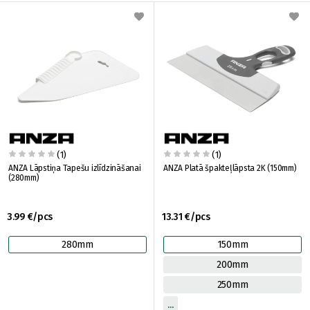
(1)
(1)
ANZA Lāpstiņa Tapešu izlīdzināšanai
ANZA Platā špakteļlāpsta 2K (150mm)
(280mm)
3.99 €/pcs
13.31 €/pcs
280mm
150mm
200mm
250mm