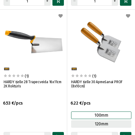
(1)
(1)
HARDY Ķelle 28 Trapecveida 16x11cm
HARDY Ķelle 30 Apmešanai PROF
2K Rokturis
(8x10cm)
6.53 €/pcs
6.22 €/pcs
100mm
120mm