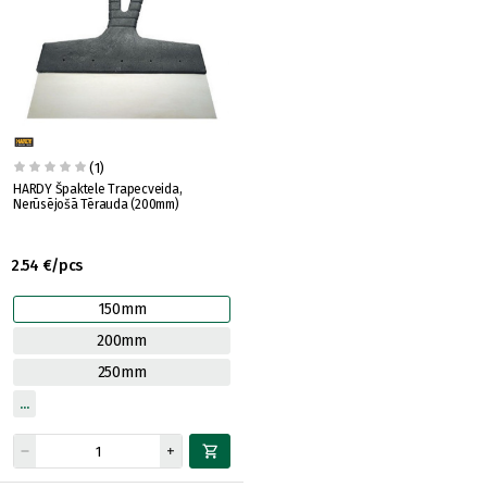
(1)
HARDY Špaktele Trapecveida,
Nerūsējošā Tērauda (200mm)
2.54 €/pcs
150mm
200mm
250mm