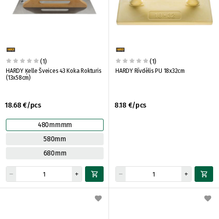
(1)
(1)
HARDY Ķelle Šveices 43 Koka Rokturis
HARDY Rīvdēlis PU 18x32cm
(13x58cm)
18.68 €/pcs
8.18 €/pcs
480mmmm
580mm
680mm