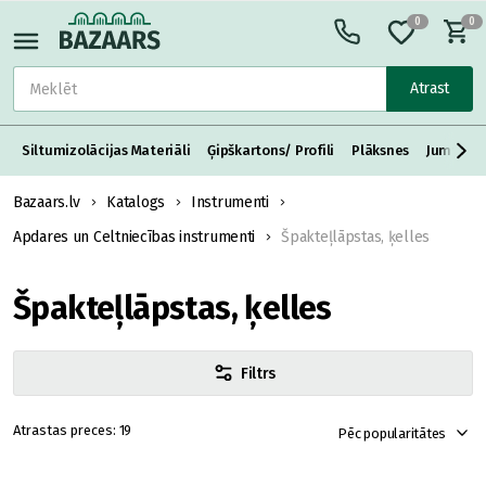
0
0
Atrast
Siltumizolācijas Materiāli
Ģipškartons/ Profili
Plāksnes
Jumta S
Bazaars.lv
Katalogs
Instrumenti
Apdares un Celtniecības instrumenti
Špakteļlāpstas, ķelles
Špakteļlāpstas, ķelles
Filtrs
19
Pēc popularitātes