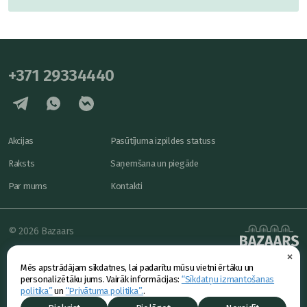
+371 29334440
Akcijas
Pasūtījuma izpildes statuss
Raksts
Saņemšana un piegāde
Par mums
Kontakti
© 2026 Bazaars
×
Konfidencialitāte
powered by
Mēs apstrādājam sīkdatnes, lai padarītu mūsu vietni ērtāku un
Piedāvājums
personalizētāku jums. Vairāk informācijas:
“Sīkdatņu izmantošanas
politika”
un
“Privātuma politika”.
.