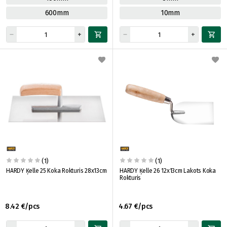
600mm
10mm
(1)
(1)
HARDY Ķelle 25 Koka Rokturis 28x13cm
HARDY Ķelle 26 12x13cm Lakots Koka
Rokturis
8.42 €/pcs
4.67 €/pcs