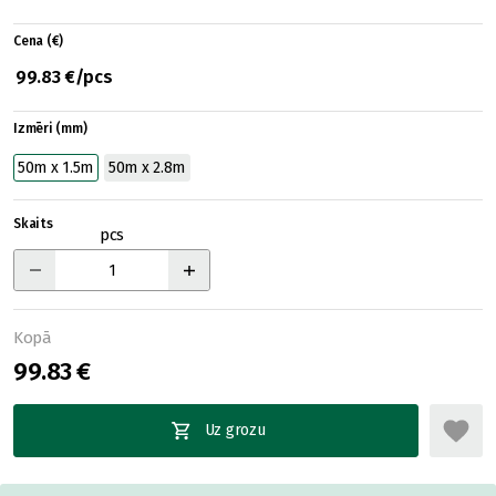
Cena (€)
99.83 €/pcs
Izmēri (mm)
50m x 1.5m
50m x 2.8m
Skaits
pcs
Kopā
99.83 €
Uz grozu