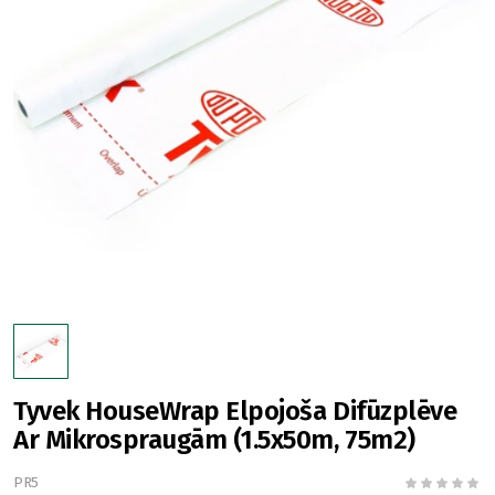
Tyvek HouseWrap Elpojoša Difūzplēve
Ar Mikrospraugām (1.5x50m, 75m2)
PR5