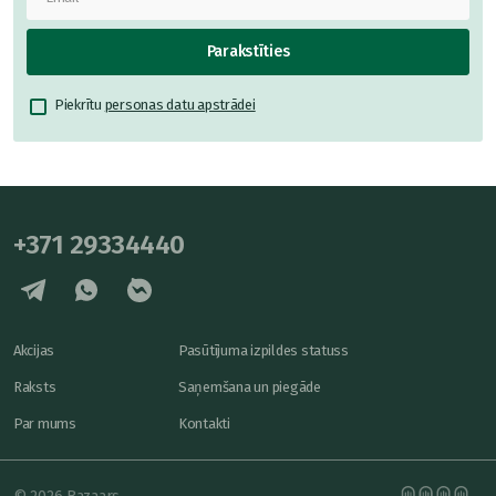
Parakstīties
Piekrītu
personas datu apstrādei
+371 29334440
Akcijas
Pasūtījuma izpildes statuss
Raksts
Saņemšana un piegāde
Par mums
Kontakti