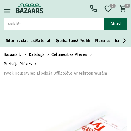
0
0
Atrast
Siltumizolācijas Materiāli
Ģipškartons/ Profili
Plāksnes
Jumta S
Bazaars.lv
Katalogs
Celtniecības Plēves
Pretvēja Plēves
Tyvek HouseWrap Elpojoša Difūzplēve Ar Mikrospraugām