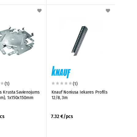
(1)
(1)
ls Krusta Savienojums
Knauf Noniusa Iekares Profils
im), 1x150x150mm
12/8, 3m
cs
7.32 €/pcs