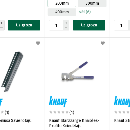
200mm
300mm
400mm
vēl (6)
Uz grozu
Uz grozu
(1)
(1)
niusa Savienotājs,
Knauf Stanzzange Knaibles-
Knauf St
Profilu Kniedētajs