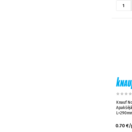
Knauf No
Apakšējā
L=290m
0.70 €/