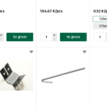
pcs
104.67 €/pcs
0.52 €/
125
375
Uz grozu
Uz grozu