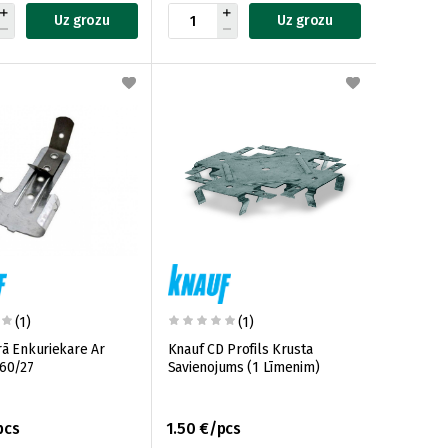
Uz grozu
Uz grozu
(1)
(1)
rā Enkuriekare Ar
Knauf CD Profils Krusta
 60/27
Savienojums (1 Līmenim)
pcs
1.50 €/pcs