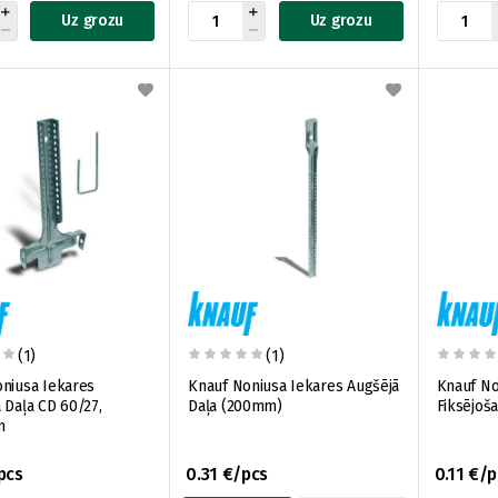
Uz grozu
Uz grozu
(1)
(1)
niusa Iekares
Knauf Noniusa Iekares Augšējā
Knauf No
 Daļa CD 60/27,
Daļa (200mm)
Fiksējoš
m
pcs
0.31 €/pcs
0.11 €/p