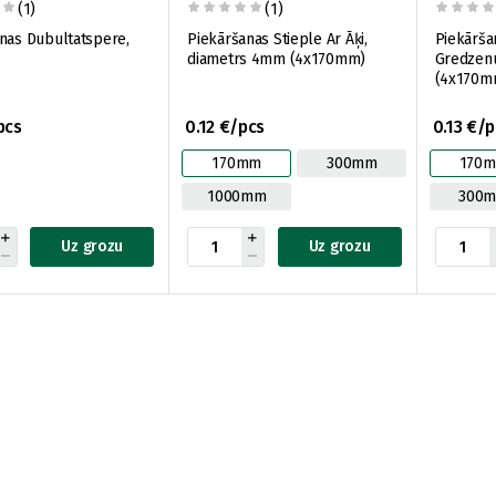
(1)
(1)
nas Dubultatspere,
Piekāršanas Stieple Ar Āķi,
Piekārša
diametrs 4mm (4x170mm)
Gredzen
(4x170m
pcs
0.12 €/pcs
0.13 €/p
170mm
300mm
170
1000mm
300
Uz grozu
Uz grozu