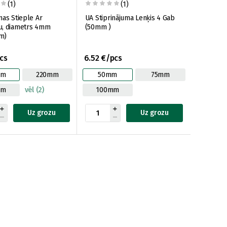
(1)
(1)
nas Stieple Ar
UA Stiprinājuma Lenķis 4 Gab
u, diametrs 4mm
(50mm )
m)
cs
6.52 €/pcs
mm
220mm
50mm
75mm
mm
vēl (2)
100mm
Uz grozu
Uz grozu