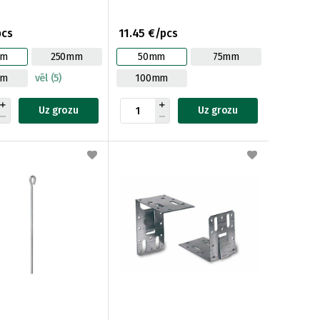
pcs
11.45 €/pcs
mm
250mm
50mm
75mm
mm
vēl (5)
100mm
Uz grozu
Uz grozu