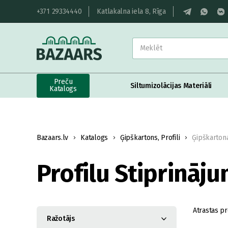
+371 29334440
Katlakalna iela 8, Rīga
Preču
Siltumizolācijas Materiāli
Katalogs
Bazaars.lv
Katalogs
Ģipškartons, Profili
Ģipškartona
Profilu Stiprināju
Atrastas pr
Ražotājs