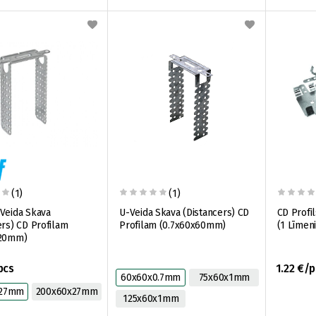
(1)
(1)
Veida Skava
U-Veida Skava (Distancers) CD
CD Profi
ers) CD Profilam
Profilam (0.7x60x60mm)
(1 Līmen
120mm)
pcs
1.22 €/p
60x60x0.7mm
75x60x1mm
x27mm
200x60x27mm
125x60x1mm