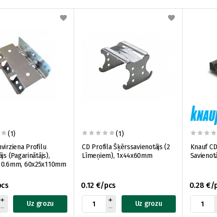
(1)
(1)
virziena Profilu
CD Profila Šķērssavienotājs (2
Knauf CD
js (Pagarinātājs),
Līmeņiem), 1x44x60mm
Savienotā
 0.6mm, 60x25x110mm
pcs
0.12 €/pcs
0.28 €/
Uz grozu
Uz grozu