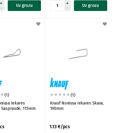
Uz grozu
Uz grozu
(1)
(1)
niusa Iekares
Knauf Noniusa Iekares Skava,
a Saspraude, 115mm
190mm
cs
1.13 €/pcs