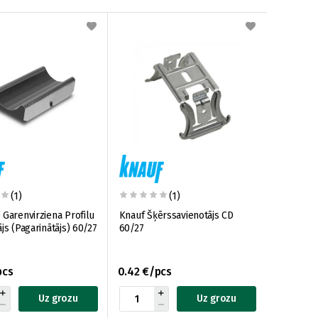
(1)
(1)
 Garenvirziena Profilu
Knauf Šķērssavienotājs CD
js (Pagarinātājs) 60/27
60/27
pcs
0.42 €/pcs
Uz grozu
Uz grozu