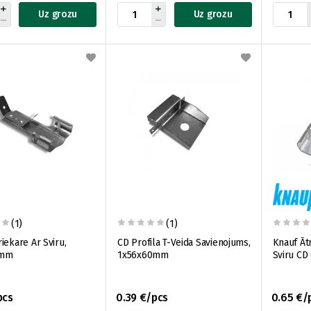
Uz grozu
Uz grozu
(1)
(1)
iekare Ar Sviru,
CD Profila T-Veida Savienojums,
Knauf Āt
2mm
1x56x60mm
Sviru CD
pcs
0.39 €/pcs
0.65 €/