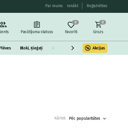
Par mums
Ienākt
Reģistrēties
0
0
lients
Pasūtījuma statuss
Favorīti
Grozs
Plēves
Bloki, Ķieģeļi
Armatūra un metāls
Akcijas
Fasādes Siltināš
Kārtot:
Pēc popularitātes