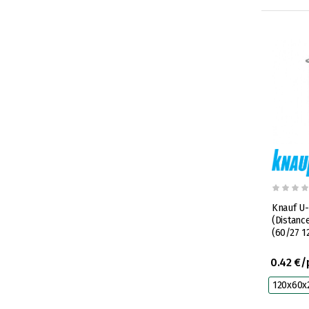
Knauf U-
(Distanc
(60/27 
0.42 €/
120x60