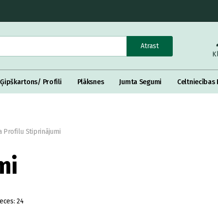
Atrast
K
Ģipškartons/ Profili
Plāksnes
Jumta Segumi
Celtniecības 
 Profilu Stiprinājumi
mi
eces:
24