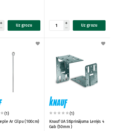
Uz grozu
Uz grozu
(1)
(1)
ieple Ar Cilpu (100cm)
Knauf UA Stiprinājuma Lenķis 4
Gab (50mm )