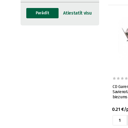
CD Garen
Savienotā
biezums
0.21 €/