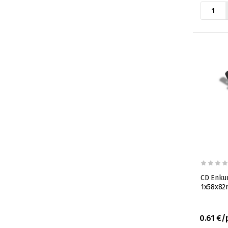
CD Enkur
1x58x8
0.61 €/