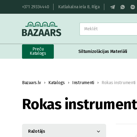
+371 29334440
Katlakalna iela 8, Rīga
Preču
Siltumizolācijas Materiāli
Katalogs
Bazaars.lv
Katalogs
Instrumenti
Rokas instrumenti
Rokas instrument
Ražotājs