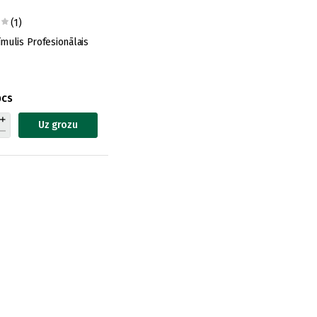
(1)
mulis Profesionālais
pcs
Uz grozu