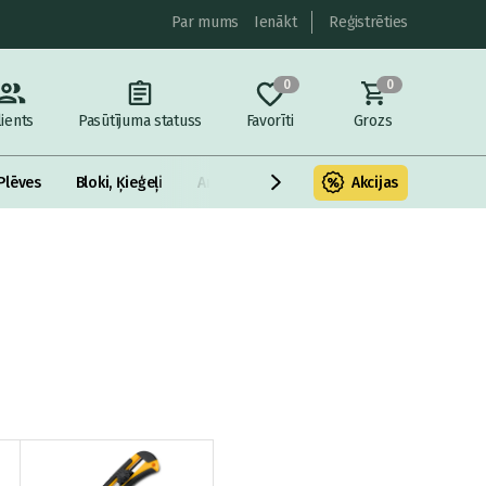
Par mums
Ienākt
Reģistrēties
0
0
lients
Pasūtījuma statuss
Favorīti
Grozs
Plēves
Bloki, Ķieģeļi
Armatūra un metāls
Akcijas
Fasādes Siltināš