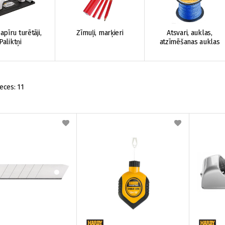
pīru turētāji,
Zīmuļi, marķieri
Atsvari, auklas,
Paliktņi
atzīmēšanas auklas
eces:
11