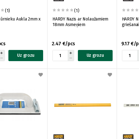
(1)
(1)
ūrnieku Aukla 2mm x
HARDY Nazis ar Nolaužamiem
HARDY Na
18mm Asmeņiem
griešana
pcs
2.47 €/pcs
9.17 €/p
Uz grozu
Uz grozu