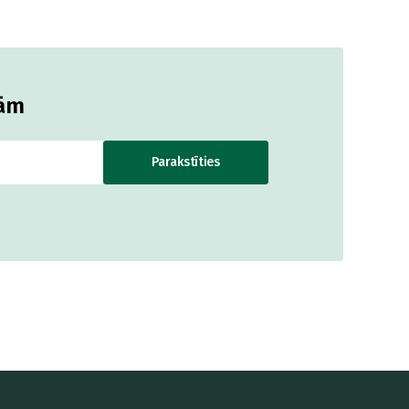
jām
Parakstīties