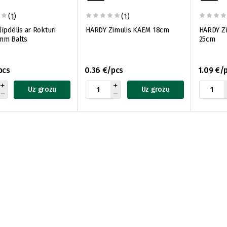
(1)
(1)
īpdēlis ar Rokturi
HARDY Zīmulis KAEM 18cm
HARDY Zī
mm Balts
25cm
pcs
0.36 €/pcs
1.09 €/
Uz grozu
Uz grozu