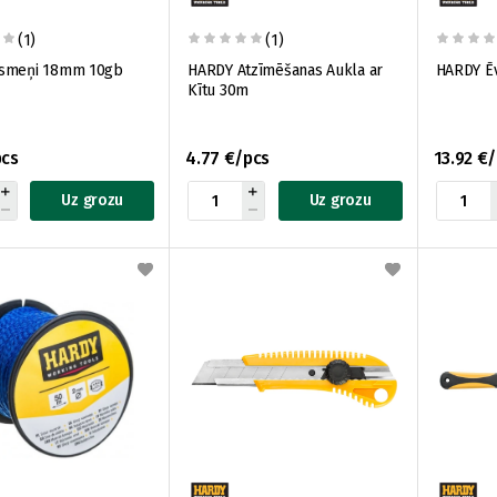
(1)
(1)
smeņi 18mm 10gb
HARDY Atzīmēšanas Aukla ar
HARDY Ē
Kītu 30m
pcs
4.77 €/pcs
13.92 €
Uz grozu
Uz grozu