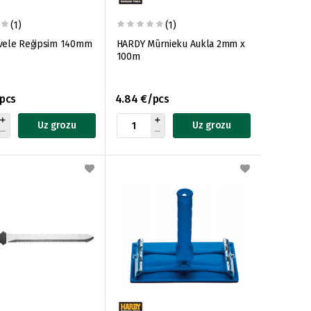
(1)
(1)
vele Reģipsim 140mm
HARDY Mūrnieku Aukla 2mm x
100m
/pcs
4.84 €/pcs
Uz grozu
Uz grozu