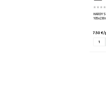
HARDY Sl
105x230
7.50 €/