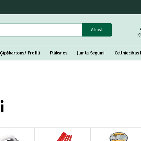
Atrast
K
Ģipškartons/ Profili
Plāksnes
Jumta Segumi
Celtniecības 
i