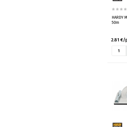
HARDY M
50m
2.81 €/