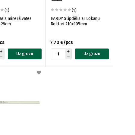
(1)
(1)
zis minerālvates
HARDY Slīpdēlis ar Lokanu
i 28cm
Rokturi 210x105mm
cs
7.70 €/pcs
Uz grozu
Uz grozu