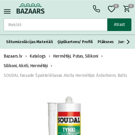
0
0
Atrast
Siltumizolācijas Materiāli
Ģipškartons/ Profili
Plāksnes
Jumta S
Bazaars.lv
Katalogs
Hermētiķi, Putas, Silikoni
Silikoni, Akrili, Hermētiķi
SOUDAL Fassade Špaktelēšanas Akrila Hermētiķis Ārdarbiem, Balts