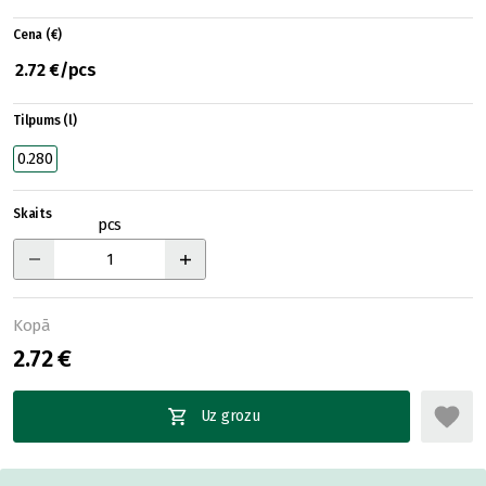
Cena (€)
2.72 €/pcs
Tilpums (l)
0.280
Skaits
pcs
Kopā
2.72 €
Uz grozu