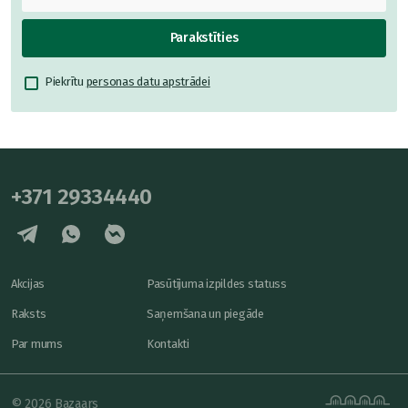
Parakstīties
Piekrītu
personas datu apstrādei
+371 29334440
Akcijas
Pasūtījuma izpildes statuss
Raksts
Saņemšana un piegāde
Par mums
Kontakti
© 2026 Bazaars