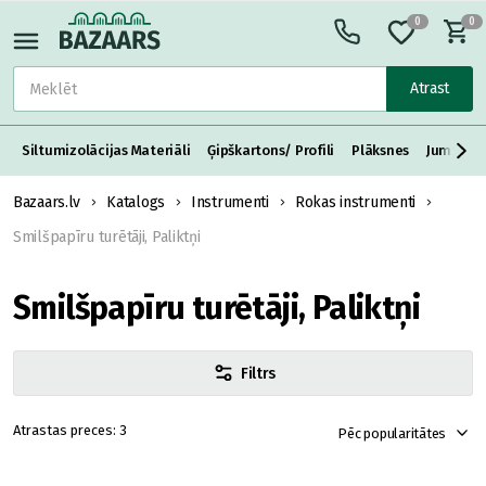
0
0
Atrast
Siltumizolācijas Materiāli
Ģipškartons/ Profili
Plāksnes
Jumta S
Bazaars.lv
Katalogs
Instrumenti
Rokas instrumenti
Smilšpapīru turētāji, Paliktņi
Smilšpapīru turētāji, Paliktņi
Filtrs
3
Pēc popularitātes