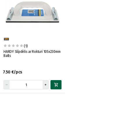
(1)
HARDY Slīpdēlis ar Rokturi 105x230mm
Balts
7.50 €/pcs