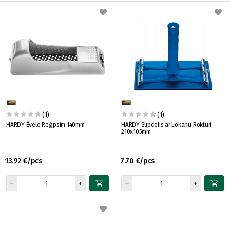
(1)
(1)
HARDY Ēvele Reģipsim 140mm
HARDY Slīpdēlis ar Lokanu Rokturi
210x105mm
13.92 €/pcs
7.70 €/pcs