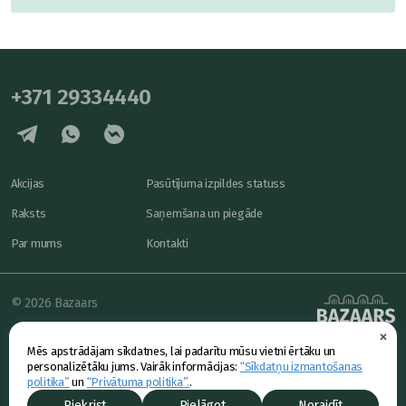
+371 29334440
Akcijas
Pasūtījuma izpildes statuss
Raksts
Saņemšana un piegāde
Par mums
Kontakti
© 2026 Bazaars
×
Konfidencialitāte
powered by
Mēs apstrādājam sīkdatnes, lai padarītu mūsu vietni ērtāku un
Piedāvājums
personalizētāku jums. Vairāk informācijas:
“Sīkdatņu izmantošanas
politika”
un
“Privātuma politika”.
.
Piekrist
Pielāgot
Noraidīt