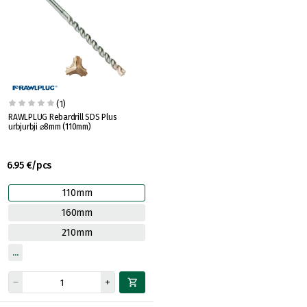
(1)
RAWLPLUG Rebardrill SDS Plus
urbjurbji ⌀8mm (110mm)
6.95 €/pcs
110mm
160mm
210mm