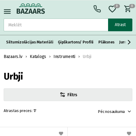
0
0
Atrast
Siltumizolācijas Materiāli
Ģipškartons/ Profili
Plāksnes
Jumta S
Bazaars.lv
Katalogs
Instrumenti
Urbji
Urbji
Filtrs
17
Pēc nosaukuma