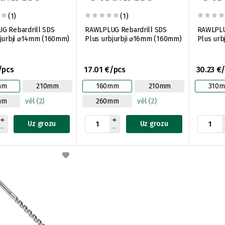
(1)
(1)
G Rebardrill SDS
RAWLPLUG Rebardrill SDS
RAWLPLU
bjurbji ⌀14mm (160mm)
Plus urbjurbji ⌀16mm (160mm)
Plus urb
/pcs
17.01 €/pcs
30.23 €
mm
210mm
160mm
210mm
310
mm
vēl (2)
260mm
vēl (2)
Uz grozu
Uz grozu