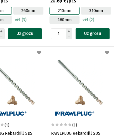
/pcs
20.69 €/pcs
mm
260mm
210mm
310mm
mm
vēl (3)
460mm
vēl (2)
Uz grozu
Uz grozu
(1)
(1)
G Rebardrill SDS
RAWLPLUG Rebardrill SDS