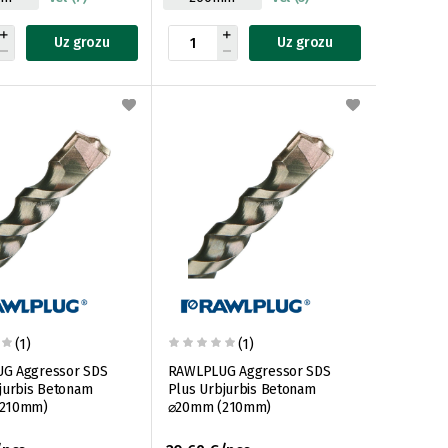
Uz grozu
Uz grozu
(1)
(1)
G Aggressor SDS
RAWLPLUG Aggressor SDS
jurbis Betonam
Plus Urbjurbis Betonam
(210mm)
⌀20mm (210mm)