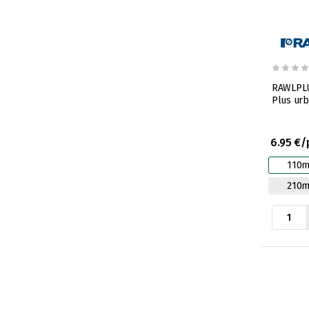
RAWLPLU
Plus ur
6.95 €/
110
210