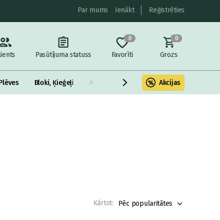
Par mums
Ienākt
Reģistrēties
0
0
lients
Pasūtījuma statuss
Favorīti
Grozs
Plēves
Bloki, Ķieģeļi
Armatūra un metāls
Akcijas
Fasādes Siltināš
Kārtot:
Pēc popularitātes