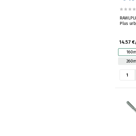
RAWLPLU
Plus ur
14.57 €
160
260