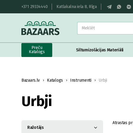
+371 29334440
Katlakalna iela 8, Rīga
Preču
Siltumizolācijas Materiāli
Katalogs
Bazaars.lv
Katalogs
Instrumenti
Urbji
Urbji
Atrastas pr
Ražotājs