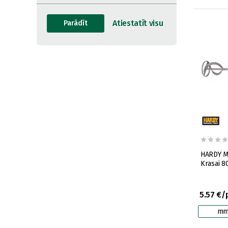
HARDY M
Krasai 
5.57 €/
m