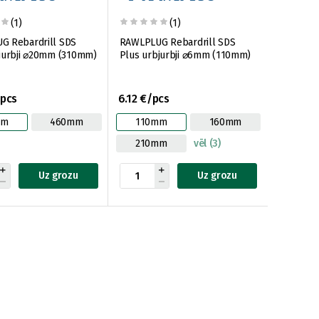
(1)
(1)
G Rebardrill SDS
RAWLPLUG Rebardrill SDS
jurbji ⌀20mm (310mm)
Plus urbjurbji ⌀6mm (110mm)
/pcs
6.12 €/pcs
mm
460mm
110mm
160mm
210mm
vēl (3)
Uz grozu
Uz grozu