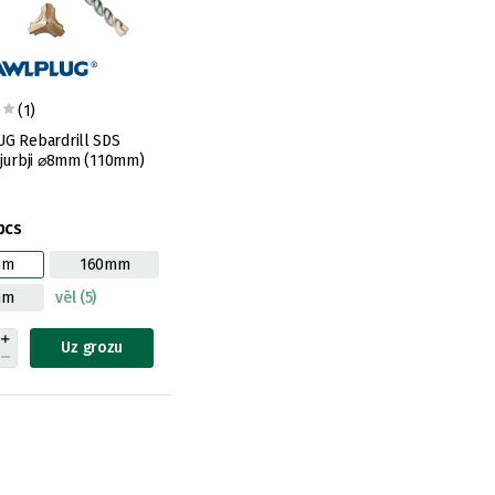
(1)
G Rebardrill SDS
bjurbji ⌀8mm (110mm)
pcs
mm
160mm
mm
vēl (5)
Uz grozu