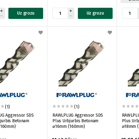
Uz grozu
Uz grozu
(1)
(1)
G Aggressor SDS
RAWLPLUG Aggressor SDS
RAWLPLU
jurbis Betonam
Plus Urbjurbis Betonam
Plus Urb
(160mm)
⌀16mm (160mm)
⌀18mm 