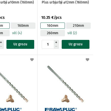
jurbji ⌀10mm (160mm)
Plus urbjurbji ⌀12mm (160mm)
pcs
10.35 €/pcs
mm
160mm
160mm
210mm
mm
vēl (4)
260mm
vēl (2)
Uz grozu
Uz grozu