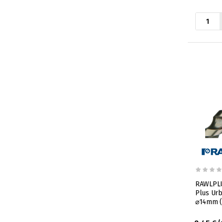
RAWLPLU
Plus Urb
⌀14mm 