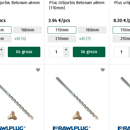
bjurbis Betonam ⌀6mm
Plus Urbjurbis Betonam ⌀8mm
Plus urb
)
(110mm)
pcs
3.94 €/pcs
8.30 €/
mm
160mm
110mm
160mm
110
mm
vēl (4)
210mm
vēl (7)
210
Uz grozu
Uz grozu