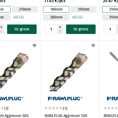
pcs
11.43 €/pcs
25.87 €
mm
210mm
160mm
210mm
210
mm
vēl (4)
260mm
vēl (4)
310
Uz grozu
Uz grozu
(1)
(1)
G Aggressor SDS
RAWLPLUG Aggressor SDS
RAWLPLU