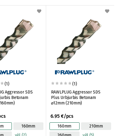
(1)
(1)
G Aggressor SDS
RAWLPLUG Aggressor SDS
jurbis Betonam
Plus Urbjurbis Betonam
(160mm)
⌀12mm (210mm)
pcs
6.95 €/pcs
mm
160mm
160mm
210mm
mm
vēl (7)
260mm
vēl (5)