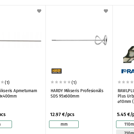
(1)
(1)
ikseris Apmetumam
HARDY Mikseris Profesionāls
RAWLPLU
80x400mm
SDS 95x600mm
Plus Urb
⌀10mm 
pcs
12.97 €/pcs
5.45 €/
m
mm
110
210