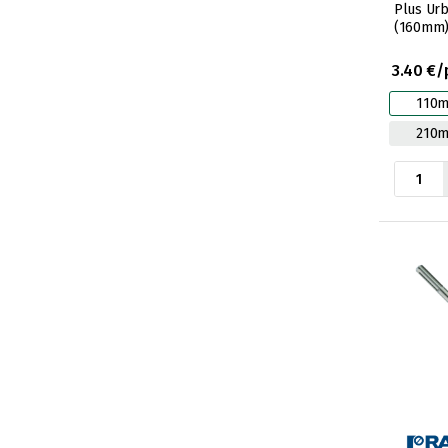
Plus Ur
(160mm
3.40 €/
110
210