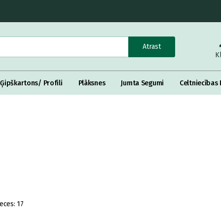
Atrast
K
Ģipškartons/ Profili
Plāksnes
Jumta Segumi
Celtniecības 
eces:
17