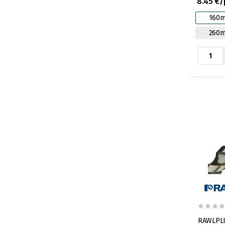
8.45 €/
160
260
RAWLPLU