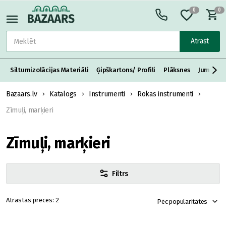
0
0
Atrast
Siltumizolācijas Materiāli
Ģipškartons/ Profili
Plāksnes
Jumta S
Bazaars.lv
Katalogs
Instrumenti
Rokas instrumenti
Zīmuļi, marķieri
Zīmuļi, marķieri
Filtrs
2
Pēc popularitātes