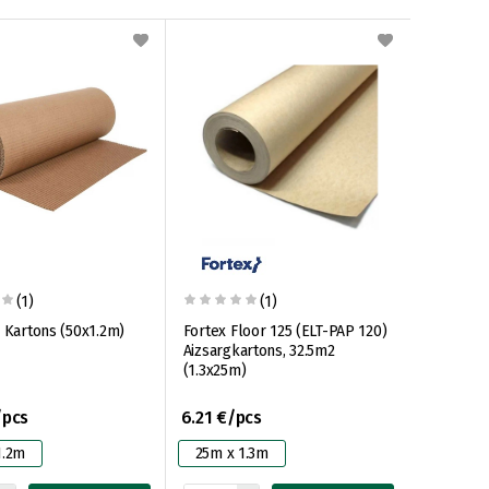
(1)
(1)
s Kartons (50x1.2m)
Fortex Floor 125 (ELT-PAP 120)
Aizsargkartons, 32.5m2
(1.3x25m)
/pcs
6.21 €/pcs
1.2m
25m x 1.3m