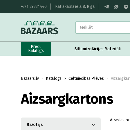
+371 29334440
Katlakalna iela 8, Rīga
Preču
Siltumizolācijas Materiāli
Katalogs
Bazaars.lv
Katalogs
Celtniecības Plēves
Aizsargkar
Aizsargkartons
Atrastas pr
Ražotājs