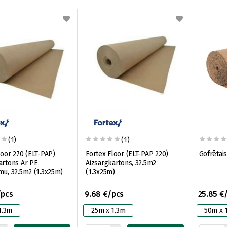
(1)
(1)
loor 270 (ELT-PAP)
Fortex Floor (ELT-PAP 220)
Gofrētai
artons Ar PE
Aizsargkartons, 32.5m2
mu, 32.5m2 (1.3x25m)
(1.3x25m)
/pcs
9.68 €/pcs
25.85 €
1.3m
25m x 1.3m
50m x 