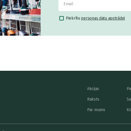
Piekrītu
personas datu apstrādei
Akcijas
Pa
Raksts
Sa
Par mums
Ko