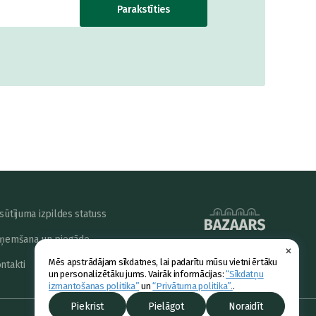
Parakstīties
sūtījuma izpildes statuss
ņemšana un piegāde
×
powered by
Mēs apstrādājam sīkdatnes, lai padarītu mūsu vietni ērtāku
ntakti
un personalizētāku jums. Vairāk informācijas:
“Sīkdatņu
izmantošanas politika”
un
“Privātuma politika”.
.
Piekrist
Pielāgot
Noraidīt