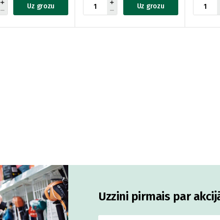
Uz grozu
Uz grozu
Uzzini pirmais par akci