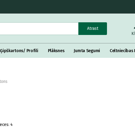
Atrast
K
Ģipškartons/ Profili
Plāksnes
Jumta Segumi
Celtniecības 
tons
eces:
4