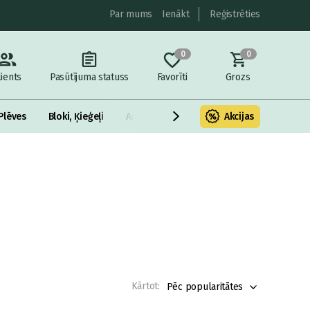
Par mums
Ienākt
Reģistrēties
0
0
lients
Pasūtījuma statuss
Favorīti
Grozs
Plēves
Bloki, Ķieģeļi
Armatūra un metāls
Akcijas
Fasādes Siltināš
Kārtot:
Pēc popularitātes