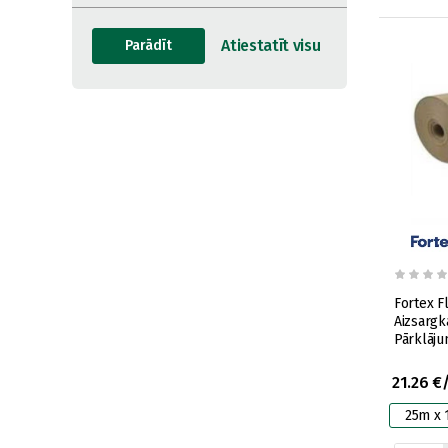
Fortex F
Aizsargk
Pārklāju
21.26 €
25m x 