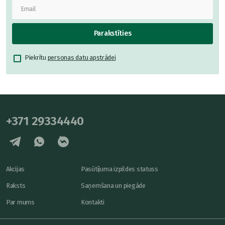
Parakstīties
Piekrītu
personas datu apstrādei
+371 29334440
Akcijas
Pasūtījuma izpildes statuss
Raksts
Saņemšana un piegāde
Par mums
Kontakti