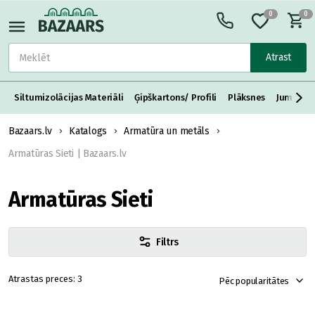
0
0
Atrast
Siltumizolācijas Materiāli
Ģipškartons/ Profili
Plāksnes
Jumta S
Bazaars.lv
Katalogs
Armatūra un metāls
Armatūras Sieti | Bazaars.lv
Armatūras Sieti
Filtrs
3
Pēc popularitātes