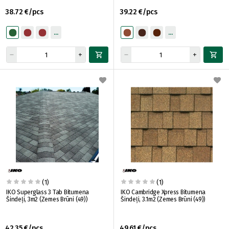
38.72 €/pcs
39.22 €/pcs
(1)
(1)
IKO Superglass 3 Tab Bitumena
IKO Cambridge Xpress Bitumena
Šindeļi, 3m2 (Zemes Brūni (49))
Šindeļi, 3.1m2 (Zemes Brūni (49))
42.35 €/pcs
49.61 €/pcs