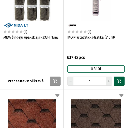
(1)
(1)
MIDA Šindeļu Apakšklājs R333H, 15m2
IKO Plastal Stick Mastika (310ml)
6.17 €/pcs
0.310l
Preces nav noliktavā