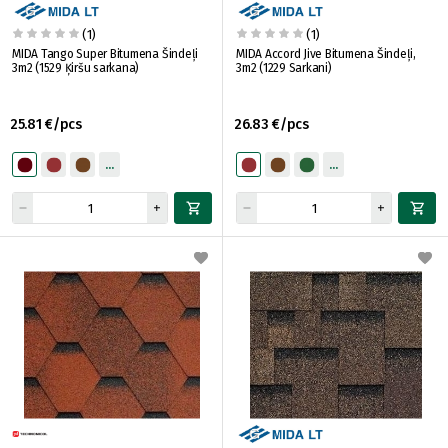
(1)
(1)
MIDA Tango Super Bitumena Šindeļi
MIDA Accord Jive Bitumena Šindeļi,
3m2 (1529 Ķiršu sarkana)
3m2 (1229 Sarkani)
25.81 €/pcs
26.83 €/pcs