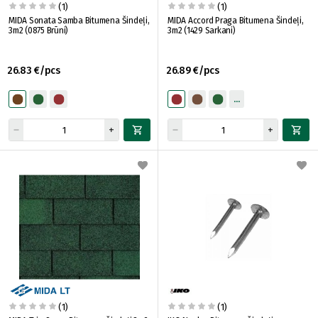
(1)
(1)
MIDA Sonata Samba Bitumena Šindeļi,
MIDA Accord Praga Bitumena Šindeļi,
3m2 (0875 Brūni)
3m2 (1429 Sarkani)
26.83 €/pcs
26.89 €/pcs
(1)
(1)