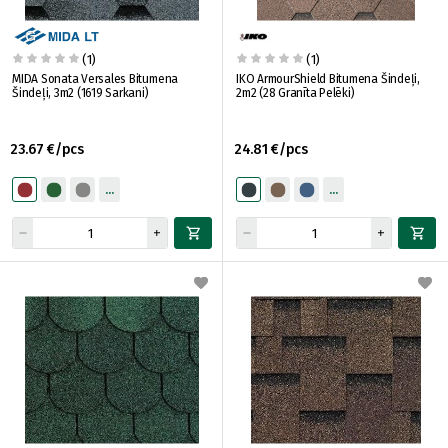
(1)
(1)
MIDA Sonata Versales Bitumena
IKO ArmourShield Bitumena Šindeļi,
Šindeļi, 3m2 (1619 Sarkani)
2m2 (28 Granīta Pelēki)
23.67 €/pcs
24.81 €/pcs