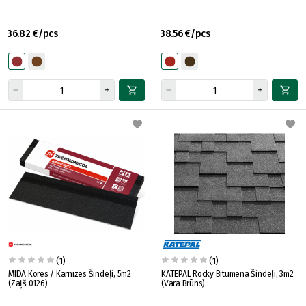
36.82 €/pcs
38.56 €/pcs
(1)
(1)
MIDA Kores / Karnīzes Šindeļi, 5m2
KATEPAL Rocky Bitumena Šindeļi, 3m2
(Zaļš 0126)
(Vara Brūns)