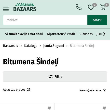
0
0
Atrast
Siltumizolācijas Materiāli
Ģipškartons/ Profili
Plāksnes
Jumta S
Bazaars.lv
Katalogs
Jumta Segumi
Bitumena Šindeļi
Bitumena Šindeļi
Filtrs
25
Pieaugošā cena