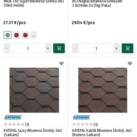
MIDA Trio Super Bitumena Šindeļi 3m2
IKO Naglas Bitumena Šindeļiem
(1060 Pelēki)
3.0x30mm Zn (5kg/Paka)
27.37 €/pcs
29.04 €/pcs
(1)
(1)
KATEPAL Jazzy Bitumena Šindeļi, 3m2
KATEPAL Katrilli Bitumena Šindeļi, 3m2
(Sarkans)
(Rudens Sarkans)