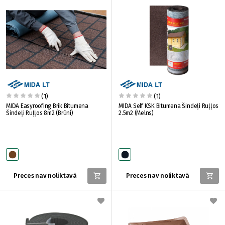
(1)
(1)
MIDA Easyroofing Brik Bitumena
MIDA Self KSK Bitumena Šindeļi Ruļļos
Šindeļi Ruļļos 8m2 (Brūni)
2.5m2 (Melns)
Preces nav noliktavā
Preces nav noliktavā