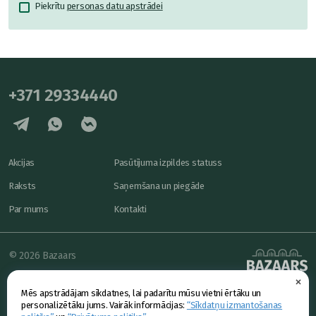
Piekrītu
personas datu apstrādei
+371 29334440
Akcijas
Pasūtījuma izpildes statuss
Raksts
Saņemšana un piegāde
Par mums
Kontakti
© 2026 Bazaars
×
Konfidencialitāte
powered by
Mēs apstrādājam sīkdatnes, lai padarītu mūsu vietni ērtāku un
Piedāvājums
personalizētāku jums. Vairāk informācijas:
“Sīkdatņu izmantošanas