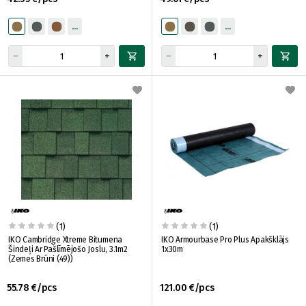
(1)
(1)
IKO Cambridge Xtreme Bitumena
IKO Armourbase Pro Plus Apakšklājs
Šindeļi Ar Pašlīmējošo Joslu, 3.1m2
1x30m
(Zemes Brūni (49))
55.78 €/pcs
121.00 €/pcs