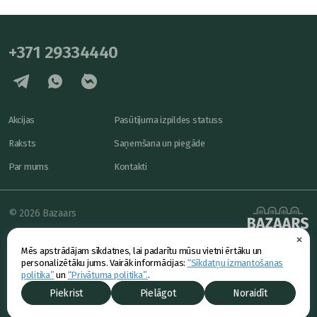
+371 29334440
Akcijas
Pasūtījuma izpildes statuss
Raksts
Saņemšana un piegāde
Par mums
Kontakti
© 2026 Bazaars
×
Konfidencialitāte
powered by
Mēs apstrādājam sīkdatnes, lai padarītu mūsu vietni ērtāku un
Piedāvājums
personalizētāku jums. Vairāk informācijas:
“Sīkdatņu izmantošanas
politika”
un
“Privātuma politika”.
.
Piekrist
Pielāgot
Noraidīt