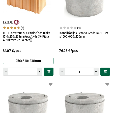
(1)
(1)
LODE Keraterm 51 Celtniecības Bloks
Kanalizācijas Betona Grods KC 10-09
(510x250x238mm (pal 1.46m3) (Pilna
⌀1000x900x100mm
Autokrava 22 Paletes))
81.07 €/pcs
76.23 €/pcs
250x510x238mm