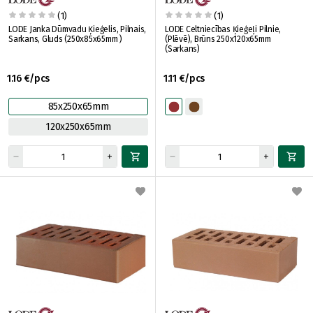
(1)
(1)
LODE Janka Dūmvadu Ķieģelis, Pilnais,
LODE Celtniecības Ķieģeļi Pilnie,
Sarkans, Gluds (250x85x65mm )
(Plēvē), Brūns 250x120x65mm
(Sarkans)
1.16 €/pcs
1.11 €/pcs
85x250x65mm
120x250x65mm