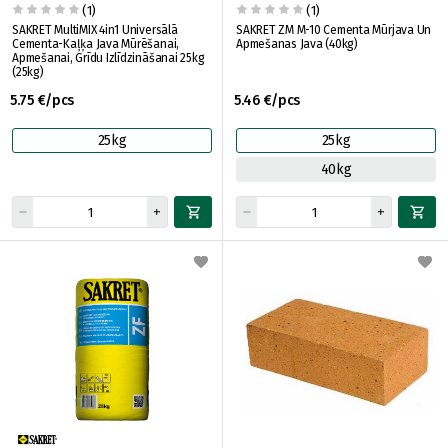
(1)
(1)
SAKRET MultiMIX 4in1 Universālā
SAKRET ZM M-10 Cementa Mūrjava Un
Cementa-Kaļķa Java Mūrēšanai,
Apmešanas Java (40kg)
Apmešanai, Grīdu Izlīdzināšanai 25kg
(25kg)
5.75 €/pcs
5.46 €/pcs
25kg
25kg
40kg