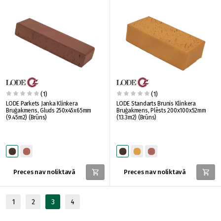
(1)
(1)
LODE Parkets Janka Klinkera
LODE Standarts Brunis Klinkera
Bruģakmens, Gluds 250x45x65mm
Bruģakmens, Plēsts 200x100x52mm
(9.45m2) (Brūns)
(13.3m2) (Brūns)
Preces nav noliktavā
Preces nav noliktavā
1
2
3
4