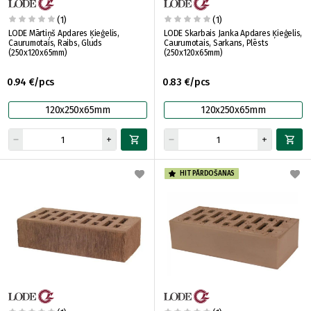
(1)
(1)
LODE Mārtiņš Apdares Ķieģelis,
LODE Skarbais Janka Apdares Ķieģelis,
Caurumotais, Raibs, Gluds
Caurumotais, Sarkans, Plēsts
(250x120x65mm)
(250x120x65mm)
0.94 €/pcs
0.83 €/pcs
120x250x65mm
120x250x65mm
HIT PĀRDOŠANAS