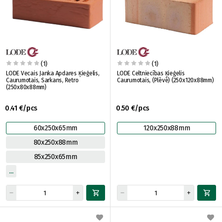
(1)
(1)
LODE Vecais Janka Apdares Ķieģelis,
LODE Celtniecības Ķieģelis
Caurumotais, Sarkans, Retro
Caurumotais, (Plēvē) (250x120x88mm)
(250x80x88mm)
0.41 €/pcs
0.50 €/pcs
60x250x65mm
120x250x88mm
80x250x88mm
85x250x65mm