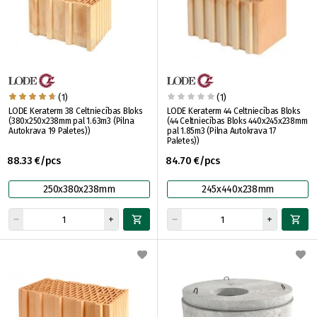
(1)
(1)
LODE Keraterm 38 Celtniecības Bloks
LODE Keraterm 44 Celtniecības Bloks
(380x250x238mm pal 1.63m3 (Pilna
(44 Celtniecības Bloks 440x245x238mm
Autokrava 19 Paletes))
pal 1.85m3 (Pilna Autokrava 17
Paletes))
88.33 €/pcs
84.70 €/pcs
250x380x238mm
245x440x238mm