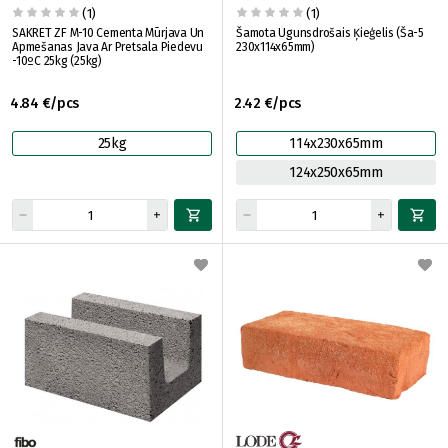
(1)
(1)
SAKRET ZF M-10 Cementa Mūrjava Un
Šamota Ugunsdrošais Ķieģelis (Ša-5
Apmešanas Java Ar Pretsala Piedevu
230x114x65mm)
-10ºC 25kg (25kg)
4.84 €/pcs
2.42 €/pcs
25kg
114x230x65mm
124x250x65mm