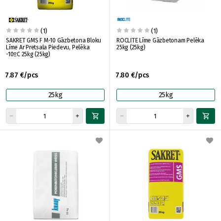
(1)
(1)
SAKRET GMS F M-10 Gāzbetona Bloku
ROCLITE Līme Gāzbetonam Pelēka
Līme Ar Pretsala Piedevu, Pelēka
25kg (25kg)
-10ºC 25kg (25kg)
7.87 €/pcs
7.80 €/pcs
25kg
25kg