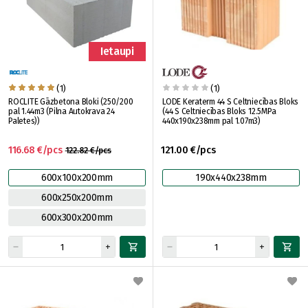
Ietaupi
(1)
(1)
ROCLITE Gāzbetona Bloki (250/200
LODE Keraterm 44 S Celtniecības Bloks
pal 1.44m3 (Pilna Autokrava 24
(44 S Celtniecības Bloks 12.5MPa
Paletes))
440x190x238mm pal 1.07m3)
116.68 €/pcs
121.00 €/pcs
122.82 €/pcs
600x100x200mm
190x440x238mm
600x250x200mm
600x300x200mm