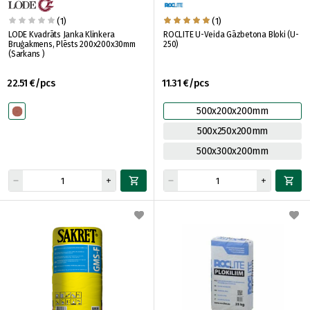
(1)
(1)
LODE Kvadrāts Janka Klinkera
ROCLITE U-Veida Gāzbetona Bloki (U-
Bruģakmens, Plēsts 200x200x30mm
250)
(Sarkans )
22.51 €/pcs
11.31 €/pcs
500x200x200mm
500x250x200mm
500x300x200mm