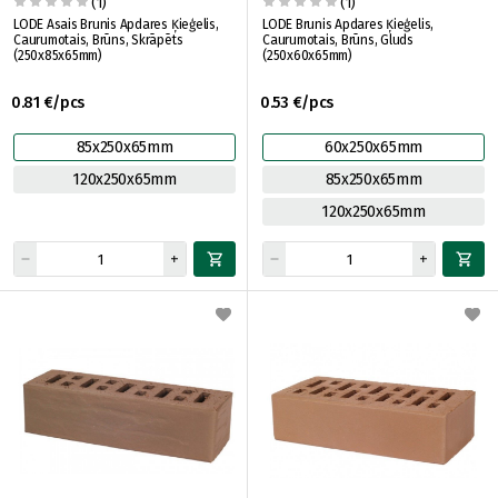
(1)
(1)
LODE Asais Brunis Apdares Ķieģelis,
LODE Brunis Apdares Ķieģelis,
Caurumotais, Brūns, Skrāpēts
Caurumotais, Brūns, Gluds
(250x85x65mm)
(250x60x65mm)
0.81 €/pcs
0.53 €/pcs
85x250x65mm
60x250x65mm
120x250x65mm
85x250x65mm
120x250x65mm