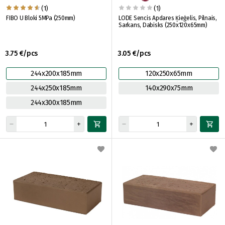
(1)
(1)
FIBO U Bloki 5MPa (250mm)
LODE Sencis Apdares Ķieģelis, Pilnais,
Sarkans, Dabisks (250x120x65mm)
3.75 €/pcs
3.05 €/pcs
244x200x185mm
120x250x65mm
244x250x185mm
140x290x75mm
244x300x185mm