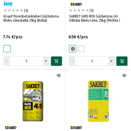
(1)
(1)
Knauf Porenbetonkleber Gāzbetona
SAKRET GMS M10 Gāzbetona Un
Bloku Līme,Balta 25kg (Balta)
Silikāta Bloku Līme, 25kg (Pelēka )
7.74 €/pcs
6.58 €/pcs