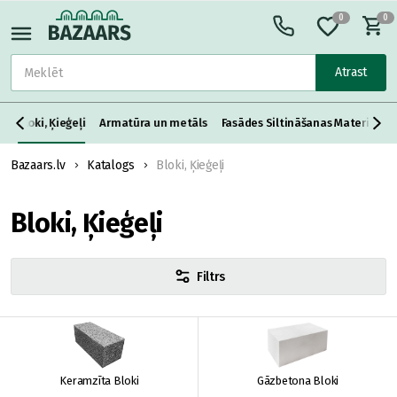
0
0
Atrast
s
Bloki, Ķieģeļi
Armatūra un metāls
Fasādes Siltināšanas Materiāli
Bazaars.lv
Katalogs
Bloki, Ķieģeļi
Bloki, Ķieģeļi
Filtrs
Keramzīta Bloki
Gāzbetona Bloki