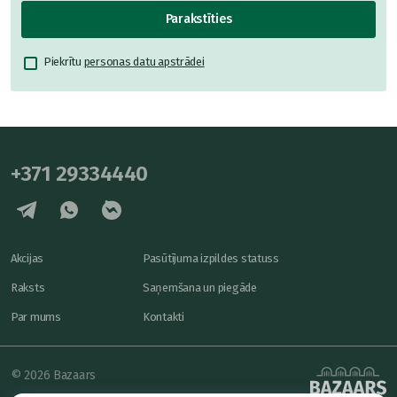
Parakstīties
Piekrītu
personas datu apstrādei
+371 29334440
Akcijas
Pasūtījuma izpildes statuss
Raksts
Saņemšana un piegāde
Par mums
Kontakti
© 2026 Bazaars