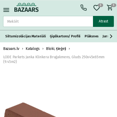
0
0
Atrast
Siltumizolācijas Materiāli
Ģipškartons/ Profili
Plāksnes
Jumta S
Bazaars.lv
Katalogs
Bloki, Ķieģeļi
LODE Parkets Janka Klinkera Bruģakmens, Gluds 250x45x65mm
(9.45m2)