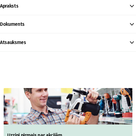
Apraksts
Dokuments
Atsauksmes
Uzzini pirmais par akcijām