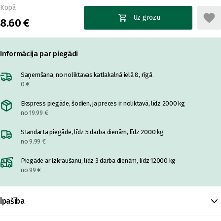
Kopā
Uz grozu
8.60 €
Informācija par piegādi
Saņemšana, no noliktavas katlakalnā ielā 8, rīgā
0 €
Ekspress piegāde, šodien, ja preces ir noliktavā, līdz 2000 kg
no 19.99 €
Standarta piegāde, līdz 5 darba dienām, līdz 2000 kg
no 9.99 €
Piegāde ar izkraušanu, līdz 3 darba dienām, līdz 12000 kg
no 99 €
Īpašība