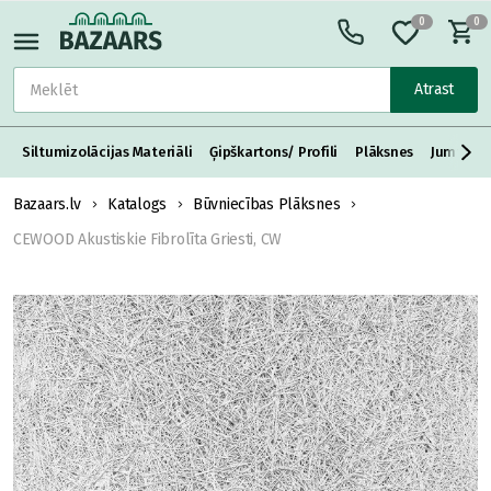
0
0
Atrast
Siltumizolācijas Materiāli
Ģipškartons/ Profili
Plāksnes
Jumta S
Bazaars.lv
Katalogs
Būvniecības Plāksnes
CEWOOD Akustiskie Fibrolīta Griesti, CW