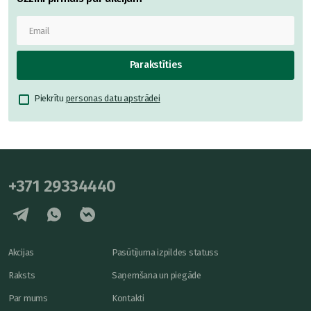
Parakstīties
Piekrītu
personas datu apstrādei
+371 29334440
Akcijas
Pasūtījuma izpildes statuss
Raksts
Saņemšana un piegāde
Par mums
Kontakti