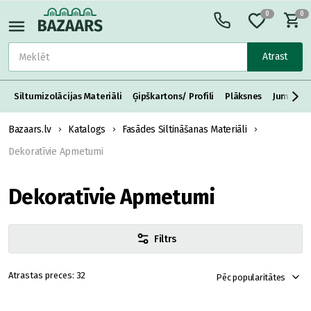
0
0
Atrast
Siltumizolācijas Materiāli
Ģipškartons/ Profili
Plāksnes
Jumta S
Bazaars.lv
Katalogs
Fasādes Siltināšanas Materiāli
Dekoratīvie Apmetumi
Dekoratīvie Apmetumi
Filtrs
32
Pēc popularitātes