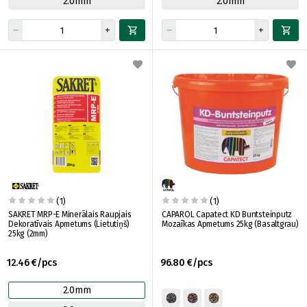
2.0mm
2.0mm
(1)
(1)
SAKRET MRP-E Minerālais Raupjais
CAPAROL Capatect KD Buntsteinputz
Dekoratīvais Apmetums (Lietutiņš)
Mozaīkas Apmetums 25kg (Basaltgrau)
25kg (2mm)
12.46 €/pcs
96.80 €/pcs
2.0mm