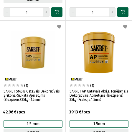
(1)
(1)
SAKRET SMS B Gatavais Dekoratīvais
SAKRET AP Gatavais Akrila Tonējamais
Silikona-Silikāta Apmetums
Dekoratīvais Apmetums (Biezpiens)
(Biezpiens) 25kg (1,5mm)
25kg (Frakcija 1.5mm)
42.96 €/pcs
39.13 €/pcs
1.5 mm
1.5mm