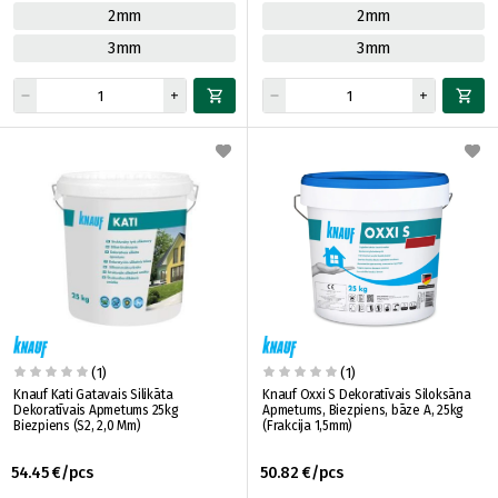
2mm
2mm
3mm
3mm
(1)
(1)
Knauf Kati Gatavais Silikāta
Knauf Oxxi S Dekoratīvais Siloksāna
Dekoratīvais Apmetums 25kg
Apmetums, Biezpiens, bāze A, 25kg
Biezpiens (S2, 2,0 Mm)
(Frakcija 1,5mm)
54.45 €/pcs
50.82 €/pcs