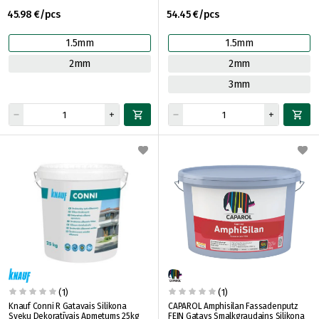
45.98 €/pcs
54.45 €/pcs
1.5mm
1.5mm
2mm
2mm
3mm
(1)
(1)
Knauf Conni R Gatavais Silikona
CAPAROL Amphisilan Fassadenputz
Sveķu Dekoratīvais Apmetums 25kg
FEIN Gatavs Smalkgraudains Silikona