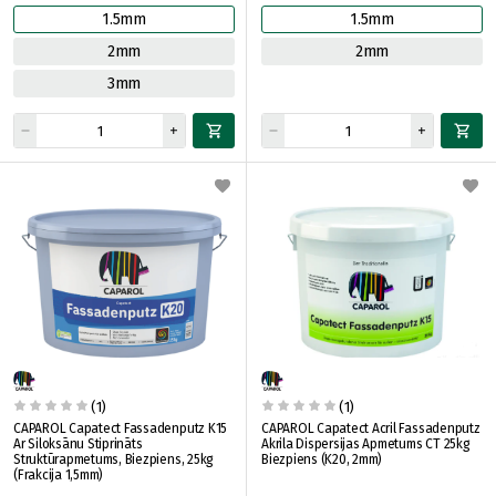
1.5mm
1.5mm
2mm
2mm
3mm
(1)
(1)
CAPAROL Capatect Fassadenputz K15
CAPAROL Capatect Acril Fassadenputz
Ar Siloksānu Stiprināts
Akrila Dispersijas Apmetums CT 25kg
Struktūrapmetums, Biezpiens, 25kg
Biezpiens (K20, 2mm)
(Frakcija 1,5mm)