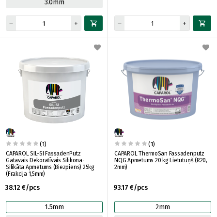
3.0mm
(1)
(1)
CAPAROL SIL-SI FassadenPutz
CAPAROL ThermoSan Fassadenputz
Gatavais Dekoratīvais Silikona-
NQG Apmetums 20 kg Lietutuņš (R20,
Silikāta Apmetums (Biezpiens) 25kg
2mm)
(Frakcija 1,5mm)
38.12 €/pcs
93.17 €/pcs
1.5mm
2mm