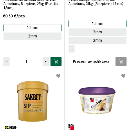
Apmetums, Biezpiens, 25kg (Frakcija
Apmetums, 25kg ((Biezpiens) 1,5 mm)
1,5mm)
60.50 €/pcs
1.5mm
1.5mm
2mm
2mm
2mm
Preces nav noliktavā