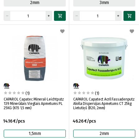
2mm
3mm
(1)
(1)
CAPAROL Capatec Mineral-Leichtputz
CAPAROL Capatect Acril Fassadenputz
139 Minerālais Vieglais Apmetums PL
Akrila Dispersijas Apmetums CT 25kg
25KG (K15 1,5 mm)
Lietutiņš (R20, 2mm)
14.16 €/pcs
46.26 €/pcs
1,5mm
2mm