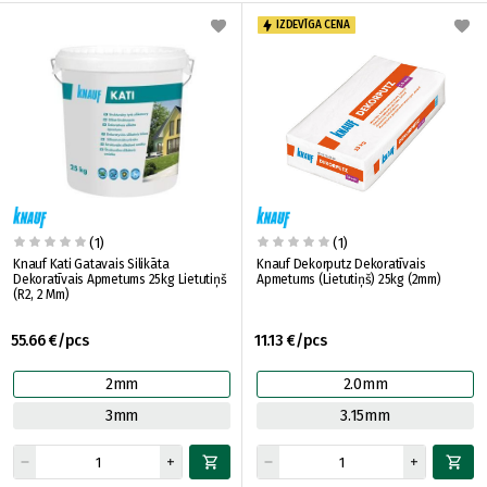
IZDEVĪGA CENA
(1)
(1)
Knauf Kati Gatavais Silikāta
Knauf Dekorputz Dekoratīvais
Dekoratīvais Apmetums 25kg Lietutiņš
Apmetums (Lietutiņš) 25kg (2mm)
(R2, 2 Mm)
55.66 €/pcs
11.13 €/pcs
2mm
2.0mm
3mm
3.15mm