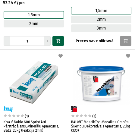
53.24 €/pcs
1,5mm
1.5mm
2mm
2mm
3mm
Preces nav noliktavā
(1)
(1)
Knauf Noblo 600 Sprint Ātri
BAUMIT MosaikTop Mozaīkas Granīta
Pārstrādājams, Minerālu Apmetums,
Šķembu Dekoratīvais Apmetums, 25kg
Balts, 25kg (Frakcija 2mm)
(330)