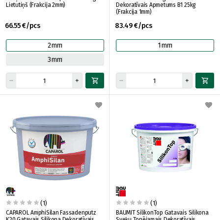
Lietutiņš (Frakcija 2mm)
Dekoratīvais Apmetums B1 25kg
(Frakcija 1mm)
66.55 €/pcs
83.49 €/pcs
2mm
1mm
3mm
(1)
(1)
CAPAROL AmphiSilan Fassadenputz
BAUMIT SilikonTop Gatavais Silikona
K20 Gatavais Silikona Dekoratīvais
Sveķu Tonējamais Dekoratīvais