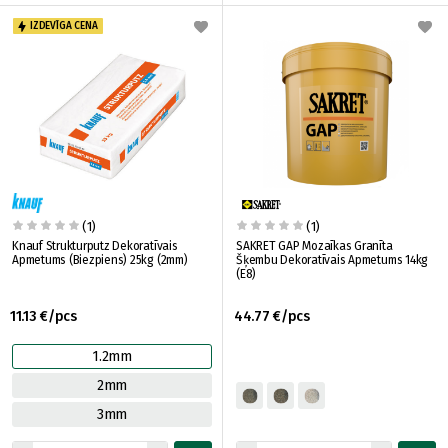
IZDEVĪGA CENA
(1)
(1)
Knauf Strukturputz Dekoratīvais
SAKRET GAP Mozaīkas Granīta
Apmetums (Biezpiens) 25kg (2mm)
Šķembu Dekoratīvais Apmetums 14kg
(E8)
11.13 €/pcs
44.77 €/pcs
1.2mm
2mm
3mm