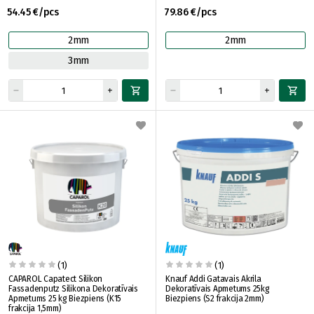
54.45 €/pcs
79.86 €/pcs
2mm
2mm
3mm
(1)
(1)
CAPAROL Capatect Silikon
Knauf Addi Gatavais Akrila
Fassadenputz Silikona Dekoratīvais
Dekoratīvais Apmetums 25kg
Apmetums 25 kg Biezpiens (K15
Biezpiens (S2 frakcija 2mm)
frakcija 1,5mm)