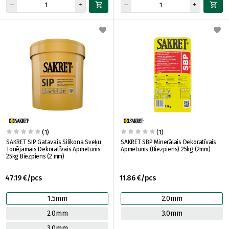
(1)
(1)
SAKRET SIP Gatavais Silikona Sveķu
SAKRET SBP Minerālais Dekoratīvais
Tonējamais Dekoratīvais Apmetums
Apmetums (Biezpiens) 25kg (2mm)
25kg Biezpiens (2 mm)
47.19 €/pcs
11.86 €/pcs
1.5mm
2.0mm
2.0mm
3.0mm
3.0mm