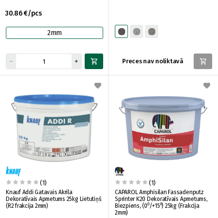
30.86 €/pcs
2mm
Preces nav noliktavā
(1)
(1)
Knauf Addi Gatavais Akrila
CAPAROL Amphisilan Fassadenputz
Dekoratīvais Apmetums 25kg Lietutiņš
Sprinter K20 Dekoratīvais Apmetums,
(R2 frakcija 2mm)
Biezpiens, (0⁰/+15⁰) 25kg (Frakcija
2mm)