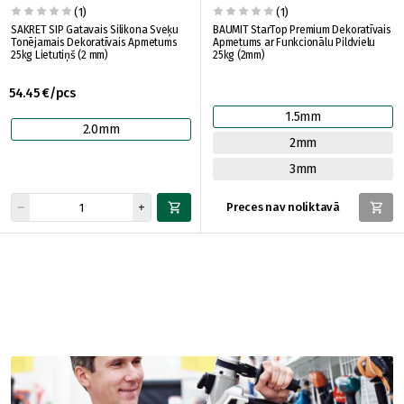
(1)
(1)
SAKRET SIP Gatavais Silikona Sveķu
BAUMIT StarTop Premium Dekoratīvais
Tonējamais Dekoratīvais Apmetums
Apmetums ar Funkcionālu Pildvielu
25kg Lietutiņš (2 mm)
25kg (2mm)
54.45 €/pcs
1.5mm
2.0mm
2mm
3mm
Preces nav noliktavā