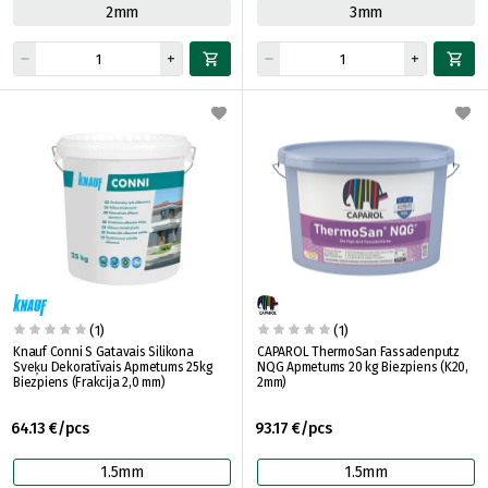
2mm
3mm
(1)
(1)
Knauf Conni S Gatavais Silikona
CAPAROL ThermoSan Fassadenputz
Sveķu Dekoratīvais Apmetums 25kg
NQG Apmetums 20 kg Biezpiens (K20,
Biezpiens (Frakcija 2,0 mm)
2mm)
64.13 €/pcs
93.17 €/pcs
1.5mm
1.5mm