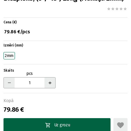
Cena (€)
79.86 €/pcs
Izmēri (mm)
2mm
Skaits
pcs
Kopā
79.86 €
Uz grozu