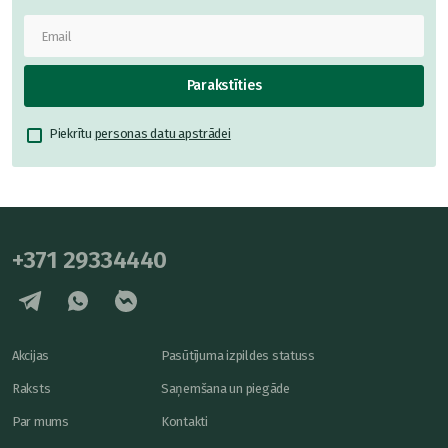
Parakstīties
Piekrītu
personas datu apstrādei
+371 29334440
Akcijas
Pasūtījuma izpildes statuss
Raksts
Saņemšana un piegāde
Par mums
Kontakti