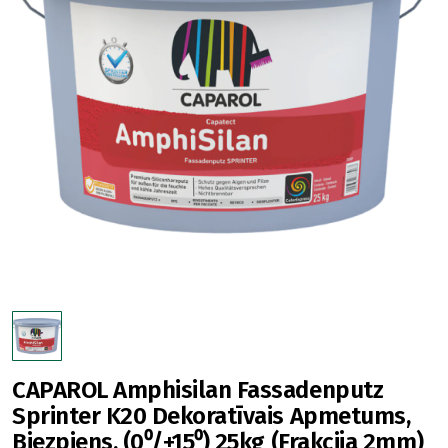
CAPAROL Amphisilan Fassadenputz
Sprinter K20 Dekoratīvais Apmetums,
Biezpiens, (0⁰/+15⁰) 25kg (Frakcija 2mm)