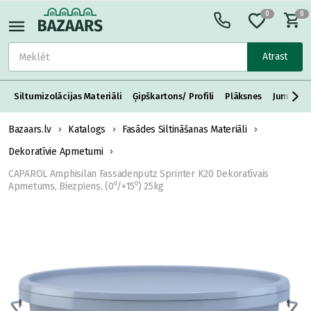
0
0
Atrast
Siltumizolācijas Materiāli
Ģipškartons/ Profili
Plāksnes
Jumta S
Bazaars.lv
Katalogs
Fasādes Siltināšanas Materiāli
Dekoratīvie Apmetumi
CAPAROL Amphisilan Fassadenputz Sprinter K20 Dekoratīvais
Apmetums, Biezpiens, (0⁰/+15⁰) 25kg