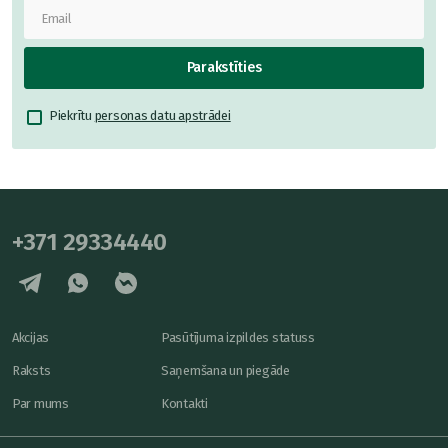
Parakstīties
Piekrītu
personas datu apstrādei
+371 29334440
Akcijas
Pasūtījuma izpildes statuss
Raksts
Saņemšana un piegāde
Par mums
Kontakti