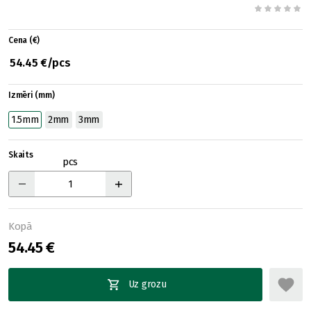
Cena (€)
54.45 €/pcs
Izmēri (mm)
1.5mm
2mm
3mm
Skaits
pcs
Kopā
54.45 €
Uz grozu