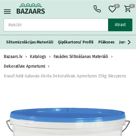
0
0
Atrast
Siltumizolācijas Materiāli
Ģipškartons/ Profili
Plāksnes
Jumta S
Bazaars.lv
Katalogs
Fasādes Siltināšanas Materiāli
Dekoratīvie Apmetumi
Knauf Addi Gatavais Akrila Dekoratīvais Apmetums 25kg Biezpiens