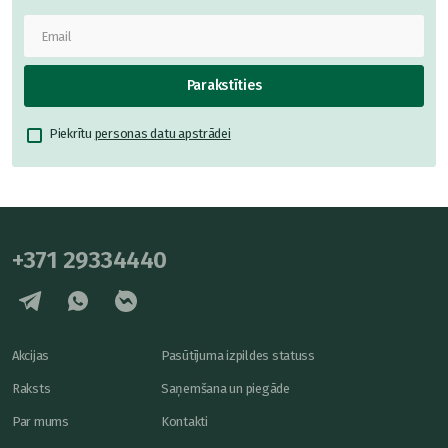
Parakstīties
Piekrītu
personas datu apstrādei
+371 29334440
Akcijas
Pasūtījuma izpildes statuss
Raksts
Saņemšana un piegāde
Par mums
Kontakti