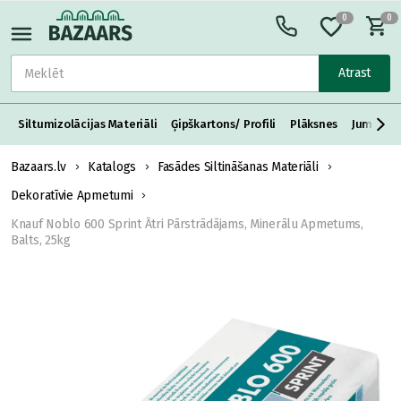
0
0
Atrast
Siltumizolācijas Materiāli
Ģipškartons/ Profili
Plāksnes
Jumta S
Bazaars.lv
Katalogs
Fasādes Siltināšanas Materiāli
Dekoratīvie Apmetumi
Knauf Noblo 600 Sprint Ātri Pārstrādājams, Minerālu Apmetums,
Balts, 25kg