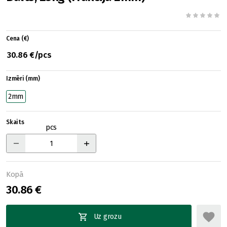
Cena (€)
30.86 €/pcs
Izmēri (mm)
2mm
Skaits
pcs
Kopā
30.86 €
Uz grozu