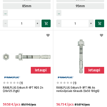
85mm
95mm
Ietaupi
Ietaupi
(1)
(1)
RAWLPLUG Enkurs R-XPT M20 Zn
RAWLPLUG Enkurs R-XPT M6 A4
(20x125 25gb)
nerūsējošais tērauds (6x50 100gb)
59.58 €/pcs
56.75 €/pcs
85.11 €/pcs
81.07 €/pcs