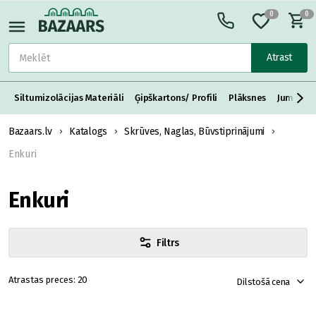
0
0
Atrast
Siltumizolācijas Materiāli
Ģipškartons/ Profili
Plāksnes
Jumta S
Bazaars.lv
Katalogs
Skrūves, Naglas, Būvstiprinājumi
Enkuri
Enkuri
Filtrs
20
Dilstošā cena