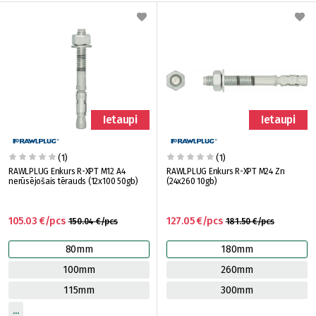
Ietaupi
Ietaupi
(1)
(1)
RAWLPLUG Enkurs R-XPT M12 A4
RAWLPLUG Enkurs R-XPT M24 Zn
nerūsējošais tērauds (12x100 50gb)
(24x260 10gb)
105.03 €/pcs
127.05 €/pcs
150.04 €/pcs
181.50 €/pcs
80mm
180mm
100mm
260mm
115mm
300mm