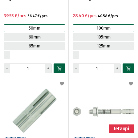
39.53 €/pcs
28.40 €/pcs
56.47 €/pcs
40.58 €/pcs
50mm
100mm
60mm
105mm
65mm
125mm
Ietaupi