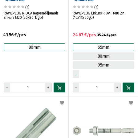
(1)
(1)
RAWLPLUG R-DCA Iegremdējamais
RAWLPLUG Enkurs R-XPT M10 Zn
Enkurs M20 (20x80 15gb)
(10x115 50gb)
43.56 €/pcs
24.67 €/pcs
35.24 €/pcs
80mm
65mm
80mm
95mm