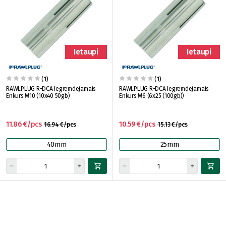
Ietaupi
Ietaupi
(1)
(1)
RAWLPLUG R-DCA Iegremdējamais
RAWLPLUG R-DCA Iegremdējamais
Enkurs M10 (10x40 50gb)
Enkurs M6 (6x25 (100gb))
11.86 €/pcs
10.59 €/pcs
16.94 €/pcs
15.13 €/pcs
40mm
25mm