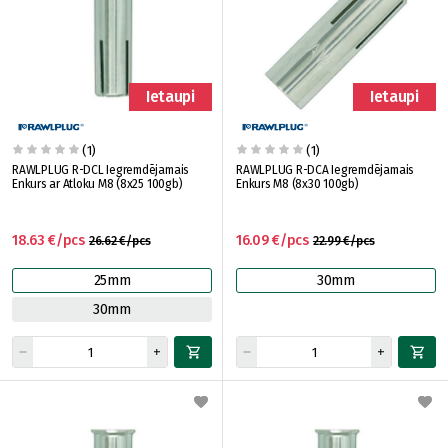
Ietaupi
Ietaupi
(1)
(1)
RAWLPLUG R-DCL Iegremdējamais
RAWLPLUG R-DCA Iegremdējamais
Enkurs ar Atloku M8 (8x25 100gb)
Enkurs M8 (8x30 100gb)
18.63 €/pcs
16.09 €/pcs
26.62 €/pcs
22.99 €/pcs
25mm
30mm
30mm