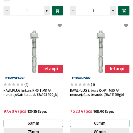
Ietaupi
Ietaupi
(1)
(1)
RAWLPLUG Enkurs R-XPT M8 A4
RAWLPLUG Enkurs R-XPT M10 A4
nerūsējošais tērauds (8x105 100gb)
nerūsējošais tērauds (10x115 50gb)
97.40 €/pcs
76.23 €/pcs
139.15 €/pcs
108.90 €/pcs
60mm
65mm
75mm
80mm