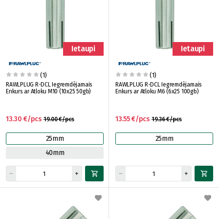
Ietaupi
Ietaupi
(1)
(1)
RAWLPLUG R-DCL Iegremdējamais
RAWLPLUG R-DCL Iegremdējamais
Enkurs ar Atloku M10 (10x25 50gb)
Enkurs ar Atloku M6 (6x25 100gb)
13.30 €/pcs
13.55 €/pcs
19.00 €/pcs
19.36 €/pcs
25mm
25mm
40mm