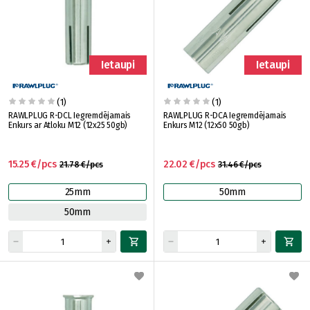
Ietaupi
Ietaupi
(1)
(1)
RAWLPLUG R-DCL Iegremdējamais
RAWLPLUG R-DCA Iegremdējamais
Enkurs ar Atloku M12 (12x25 50gb)
Enkurs M12 (12x50 50gb)
15.25 €/pcs
22.02 €/pcs
21.78 €/pcs
31.46 €/pcs
25mm
50mm
50mm