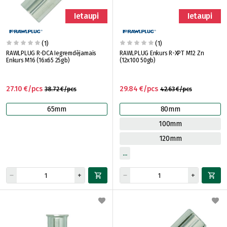
Ietaupi
Ietaupi
(1)
(1)
RAWLPLUG R-DCA Iegremdējamais
RAWLPLUG Enkurs R-XPT M12 Zn
Enkurs M16 (16x65 25gb)
(12x100 50gb)
27.10 €/pcs
29.84 €/pcs
38.72 €/pcs
42.63 €/pcs
65mm
80mm
100mm
120mm