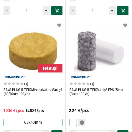
Ietaupi
(1)
(1)
RAWLPLUG R-TFIX Mineralvates Vāciņš
RAWLPLUG R-TFIX Vāciņš EPS 15mm
(63/10mm 100gb)
(Balts 100gb)
10.16 €/pcs
2.24 €/pcs
14.52 €/pcs
63x10mm