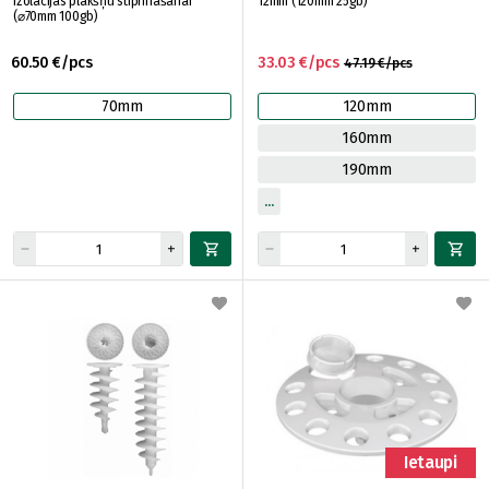
izolācijas plākšņu stiprināšanai
12mm (120mm 25gb)
(⌀70mm 100gb)
60.50 €/pcs
33.03 €/pcs
47.19 €/pcs
70mm
120mm
160mm
190mm
Ietaupi