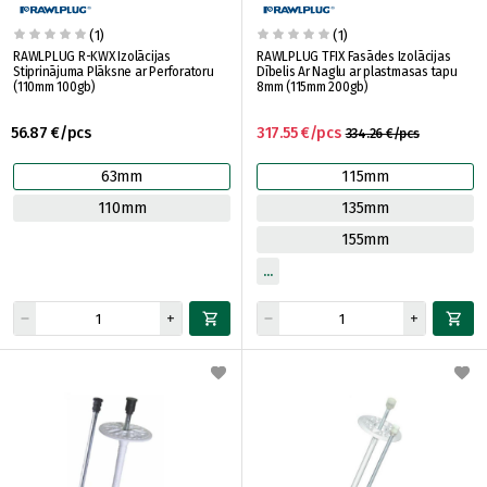
(1)
(1)
RAWLPLUG R-KWX Izolācijas
RAWLPLUG TFIX Fasādes Izolācijas
Stiprinājuma Plāksne ar Perforatoru
Dībelis Ar Naglu ar plastmasas tapu
(110mm 100gb)
8mm (115mm 200gb)
56.87 €/pcs
317.55 €/pcs
334.26 €/pcs
63mm
115mm
110mm
135mm
155mm