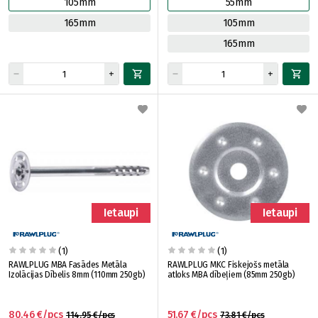
105mm
55mm
165mm
105mm
165mm
Ietaupi
Ietaupi
(1)
(1)
RAWLPLUG MBA Fasādes Metāla
RAWLPLUG MKC Fiskejošs metāla
Izolācijas Dībelis 8mm (110mm 250gb)
atloks MBA dībeļiem (85mm 250gb)
80.46 €/pcs
51.67 €/pcs
114.95 €/pcs
73.81 €/pcs