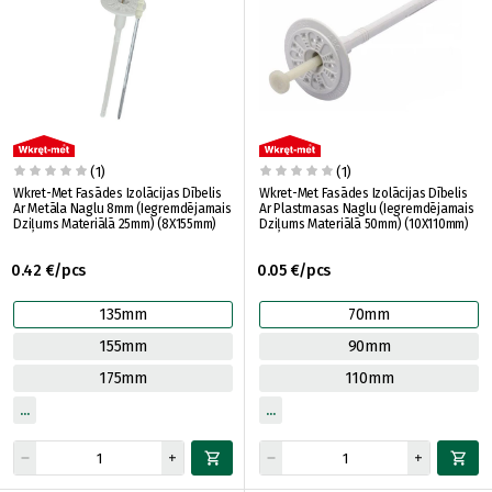
(1)
(1)
Wkret-Met Fasādes Izolācijas Dībelis
Wkret-Met Fasādes Izolācijas Dībelis
Ar Metāla Naglu 8mm (Iegremdējamais
Ar Plastmasas Naglu (Iegremdējamais
Dziļums Materiālā 25mm) (8X155mm)
Dziļums Materiālā 50mm) (10X110mm)
0.42 €/pcs
0.05 €/pcs
135mm
70mm
155mm
90mm
175mm
110mm