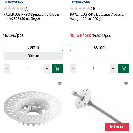
(1)
(1)
RAWLPLUG R-ISO Spirālveida Dībelis
RAWLPLUG R-KC Izolācijas Atloks ar
priekš EPS (50mm 50gb)
Vāciņu (60mm 200gb)
18.15 €/pcs
10.16 €/pcs
14.52 €/pcs
50mm
60mm
80mm
Ietaupi