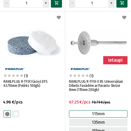
Ietaupi
(1)
(1)
RAWLPLUG R-TFIX Vāciņš EPS
RAWLPLUG R-TFIX-X 8S Universālais
63/10mm (Pelēks 100gb)
Dībelis Fasādēm ar Parasto Skrūvi
8mm (115mm 200gb)
4.96 €/pcs
67.25 €/pcs
70.79 €/pcs
115mm
135mm
155mm