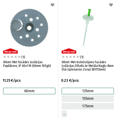
(1)
(1)
Wkret-Met Fasādes Izolācijas
Wkret-Met Ieskrūvējams Fasādes
Paplāksne, IP 60x1 M (60mm 100gb)
Izolācijas Dībelis Ar Metāla Naglu 8mm
(Īsā Izplešanās Zona) (8X155mm)
11.25 €/pcs
0.23 €/pcs
60mm
135mm
155mm
175mm