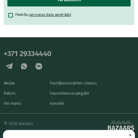
Piekrītu
personas datu apstrādei
+371 29334440
Akcijas
Pasūtījuma izpildes statuss
Raksts
Saņemšana un piegāde
Par mums
Kontakti
© 2026 Bazaars
×
Konfidencialitāte