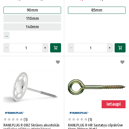
90mm
85mm
110mm
140mm
Ietaupi
(1)
(1)
RAWLPLUG R-DBZ Skrūves akustiskās
RAWLPLUG R-HR Sastatņu cilpskrūve