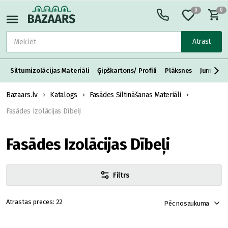
0
0
Atrast
Siltumizolācijas Materiāli
Ģipškartons/ Profili
Plāksnes
Jumta S
Bazaars.lv
Katalogs
Fasādes Siltināšanas Materiāli
Fasādes Izolācijas Dībeļi
Fasādes Izolācijas Dībeļi
Filtrs
22
Pēc nosaukuma