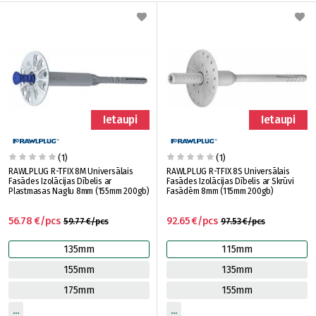
Ietaupi
Ietaupi
(1)
(1)
RAWLPLUG R-TFIX 8M Universālais
RAWLPLUG R-TFIX 8S Universālais
Fasādes Izolācijas Dībelis ar
Fasādes Izolācijas Dībelis ar Skrūvi
Plastmasas Naglu 8mm (155mm 200gb)
Fasādēm 8mm (115mm 200gb)
56.78 €/pcs
92.65 €/pcs
59.77 €/pcs
97.53 €/pcs
135mm
115mm
155mm
135mm
175mm
155mm