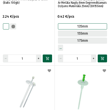
(Balts 100gb)
Ar Metāla Naglu 8mm (Iegremdējamais
Dziļums Materiālā 25mm) (8X155mm)
2.24 €/pcs
0.42 €/pcs
135mm
155mm
175mm