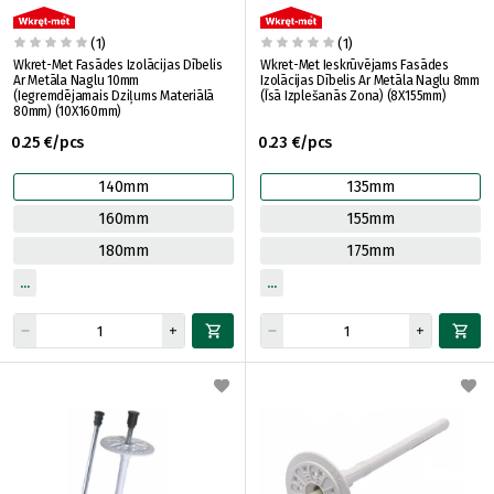
(1)
(1)
Wkret-Met Fasādes Izolācijas Dībelis
Wkret-Met Ieskrūvējams Fasādes
Ar Metāla Naglu 10mm
Izolācijas Dībelis Ar Metāla Naglu 8mm
(Iegremdējamais Dziļums Materiālā
(Īsā Izplešanās Zona) (8X155mm)
80mm) (10X160mm)
0.25 €/pcs
0.23 €/pcs
140mm
135mm
160mm
155mm
180mm
175mm