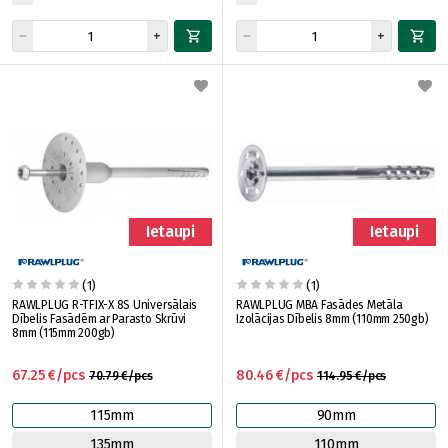
Ietaupi
Ietaupi
(1)
(1)
RAWLPLUG R-TFIX-X 8S Universālais
RAWLPLUG MBA Fasādes Metāla
Dībelis Fasādēm ar Parasto Skrūvi
Izolācijas Dībelis 8mm (110mm 250gb)
8mm (115mm 200gb)
67.25 €/pcs
80.46 €/pcs
70.79 €/pcs
114.95 €/pcs
115mm
90mm
135mm
110mm