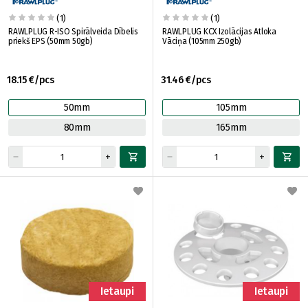
(1)
(1)
RAWLPLUG R-ISO Spirālveida Dībelis
RAWLPLUG KCX Izolācijas Atloka
priekš EPS (50mm 50gb)
Vāciņa (105mm 250gb)
18.15 €/pcs
31.46 €/pcs
50mm
105mm
80mm
165mm
Ietaupi
Ietaupi