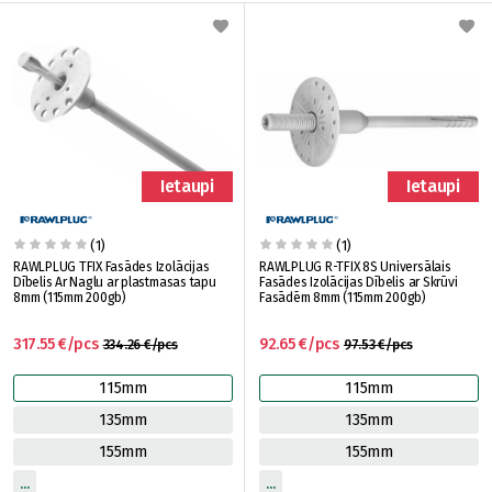
Ietaupi
Ietaupi
(1)
(1)
RAWLPLUG TFIX Fasādes Izolācijas
RAWLPLUG R-TFIX 8S Universālais
Dībelis Ar Naglu ar plastmasas tapu
Fasādes Izolācijas Dībelis ar Skrūvi
8mm (115mm 200gb)
Fasādēm 8mm (115mm 200gb)
317.55 €/pcs
92.65 €/pcs
334.26 €/pcs
97.53 €/pcs
115mm
115mm
135mm
135mm
155mm
155mm