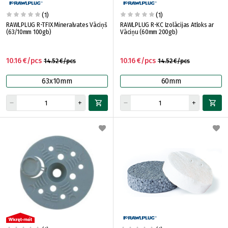
(1)
(1)
RAWLPLUG R-TFIX Mineralvates Vāciņš
RAWLPLUG R-KC Izolācijas Atloks ar
(63/10mm 100gb)
Vāciņu (60mm 200gb)
10.16 €/pcs
10.16 €/pcs
14.52 €/pcs
14.52 €/pcs
63x10mm
60mm