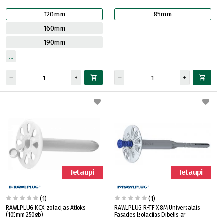
120mm
85mm
160mm
190mm
Ietaupi
Ietaupi
(1)
(1)
RAWLPLUG KCX Izolācijas Atloks
RAWLPLUG R-TFIX 8M Universālais
(105mm 250gb)
Fasādes Izolācijas Dībelis ar