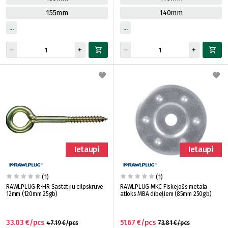
155mm
140mm
Ietaupi
Ietaupi
(1)
(1)
RAWLPLUG R-HR Sastatņu cilpskrūve
RAWLPLUG MKC Fiskejošs metāla
12mm (120mm 25gb)
atloks MBA dībeļiem (85mm 250gb)
33.03 €/pcs
51.67 €/pcs
47.19 €/pcs
73.81 €/pcs