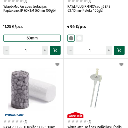
(1)
(1)
Wkret-Met Fasādes Izolācijas
RAWLPLUG R-TFIX Vāciņš EPS
Paplāksne, IP 60x1 M (60mm 100gb)
63/10mm (Pelēks 100gb)
11.25 €/pcs
4.96 €/pcs
60mm
(1)
(1)
RAWLPLUG R-TFIX Vāciņš EPS 15mm
Wkret-Met Fasādes Izolācijas Dībelis