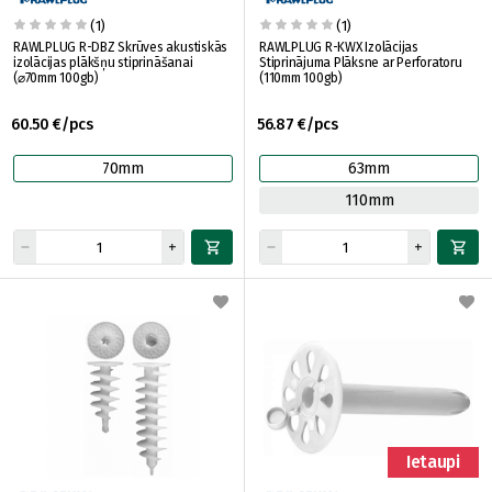
(1)
(1)
RAWLPLUG R-DBZ Skrūves akustiskās
RAWLPLUG R-KWX Izolācijas
izolācijas plākšņu stiprināšanai
Stiprinājuma Plāksne ar Perforatoru
(⌀70mm 100gb)
(110mm 100gb)
60.50 €/pcs
56.87 €/pcs
70mm
63mm
110mm
Ietaupi