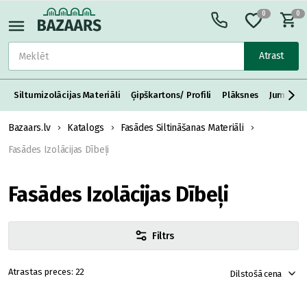
0
0
Atrast
Siltumizolācijas Materiāli
Ģipškartons/ Profili
Plāksnes
Jumta S
Bazaars.lv
Katalogs
Fasādes Siltināšanas Materiāli
Fasādes Izolācijas Dībeļi
Fasādes Izolācijas Dībeļi
Filtrs
22
Dilstošā cena