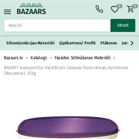
0
0
Atrast
Siltumizolācijas Materiāli
Ģipškartons/ Profili
Plāksnes
Jumta S
Bazaars.lv
Katalogs
Fasādes Siltināšanas Materiāli
BAUMIT NanoporTop Pašattīrošs Gatavais Dekoratīvais Apmetums
(Biezpiens), 25kg