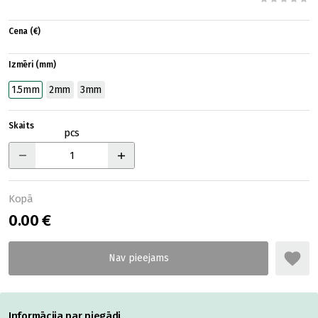
Cena (€)
Izmēri (mm)
1.5mm
2mm
3mm
Skaits
pcs
Kopā
0.00 €
Informācija par piegādi