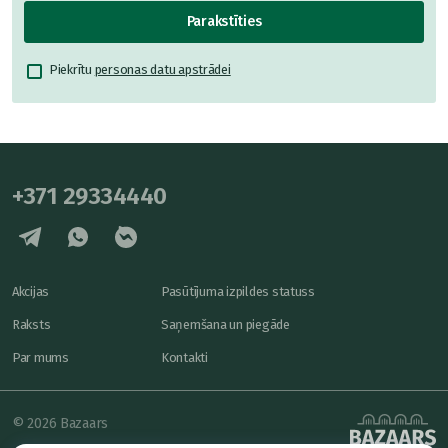
Parakstīties
Piekrītu
personas datu apstrādei
+371 29334440
Akcijas
Pasūtījuma izpildes statuss
Raksts
Saņemšana un piegāde
Par mums
Kontakti
© 2026 Bazaars