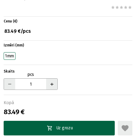
Cena (€)
83.49 €/pcs
Izmēri (mm)
1mm
Skaits
pcs
Kopā
83.49 €
Uz grozu