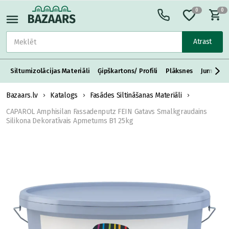
0
0
Atrast
Siltumizolācijas Materiāli
Ģipškartons/ Profili
Plāksnes
Jumta S
Bazaars.lv
Katalogs
Fasādes Siltināšanas Materiāli
CAPAROL Amphisilan Fassadenputz FEIN Gatavs Smalkgraudains
Silikona Dekoratīvais Apmetums B1 25kg