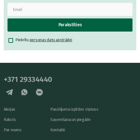
Parakstīties
Piekrītu
personas datu apstrādei
+371 29334440
Akcijas
Pasūtījuma izpildes statuss
Raksts
Saņemšana un piegāde
Par mums
Kontakti