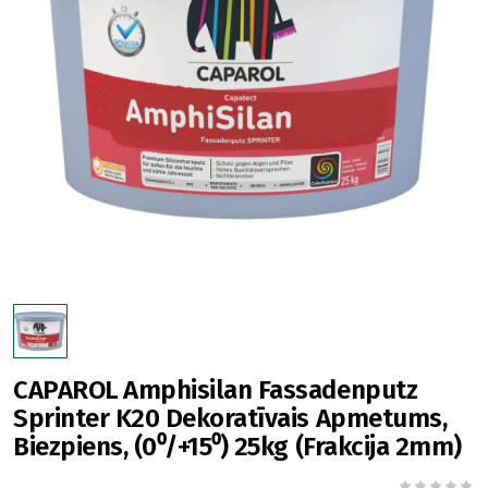
CAPAROL Amphisilan Fassadenputz
Sprinter K20 Dekoratīvais Apmetums,
Biezpiens, (0⁰/+15⁰) 25kg (Frakcija 2mm)