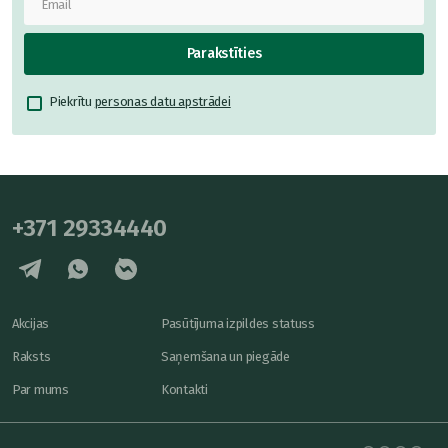
Parakstīties
Piekrītu
personas datu apstrādei
+371 29334440
Akcijas
Pasūtījuma izpildes statuss
Raksts
Saņemšana un piegāde
Par mums
Kontakti