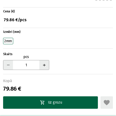
Cena (€)
79.86 €/pcs
Izmēri (mm)
2mm
Skaits
pcs
Kopā
79.86 €
Uz grozu