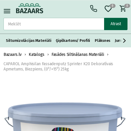
0
0
Atrast
Siltumizolācijas Materiāli
Ģipškartons/ Profili
Plāksnes
Jumta S
Bazaars.lv
Katalogs
Fasādes Siltināšanas Materiāli
CAPAROL Amphisilan Fassadenputz Sprinter K20 Dekoratīvais
Apmetums, Biezpiens, (0⁰/+15⁰) 25kg