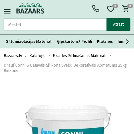
0
0
Atrast
Siltumizolācijas Materiāli
Ģipškartons/ Profili
Plāksnes
Jumta S
Bazaars.lv
Katalogs
Fasādes Siltināšanas Materiāli
Knauf Conni S Gatavais Silikona Sveķu Dekoratīvais Apmetums 25kg
Biezpiens