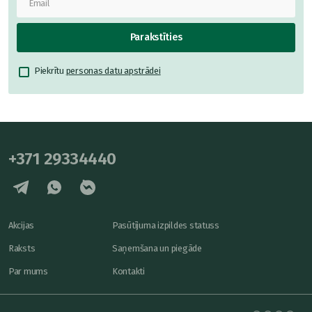
Parakstīties
Piekrītu
personas datu apstrādei
+371 29334440
Akcijas
Pasūtījuma izpildes statuss
Raksts
Saņemšana un piegāde
Par mums
Kontakti