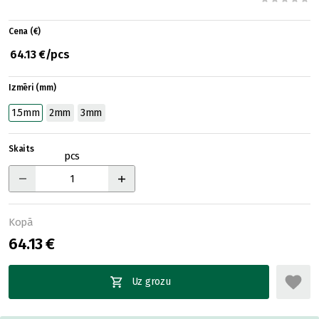
Cena (€)
64.13 €/pcs
Izmēri (mm)
1.5mm
2mm
3mm
Skaits
pcs
Kopā
64.13 €
Uz grozu