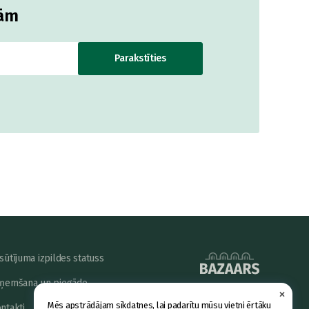
jām
Parakstīties
sūtījuma izpildes statuss
ņemšana un piegāde
×
powered by
Mēs apstrādājam sīkdatnes, lai padarītu mūsu vietni ērtāku
ntakti