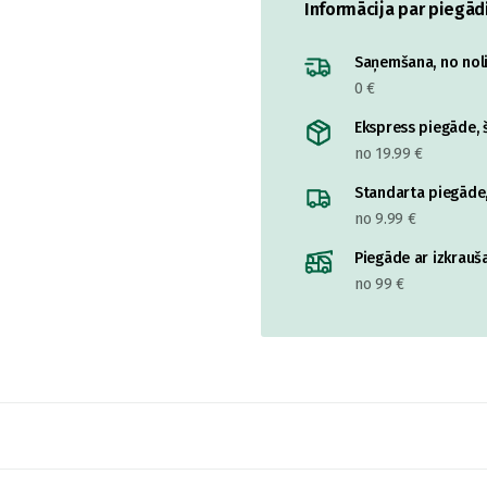
Informācija par piegād
Saņemšana, no nolik
0 €
Ekspress piegāde, š
no 19.99 €
Standarta piegāde,
no 9.99 €
Piegāde ar izkrauša
no 99 €