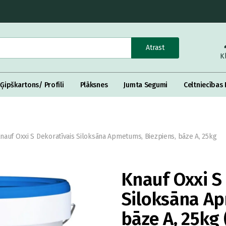
Atrast
K
Ģipškartons/ Profili
Plāksnes
Jumta Segumi
Celtniecības 
nauf Oxxi S Dekoratīvais Siloksāna Apmetums, Biezpiens, bāze A, 25kg
Knauf Oxxi S
Siloksāna Ap
bāze A, 25kg 