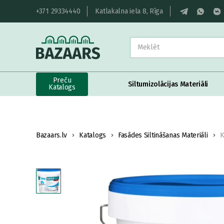
+371 29334440
Katlakalna iela 8, Rīga
Preču
Siltumizolācijas Materiāli
Katalogs
Bazaars.lv
Katalogs
Fasādes Siltināšanas Materiāli
K