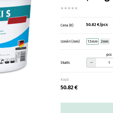
50.82 €/pcs
Cena (€)
Izmēri (mm)
1.5mm
2mm
pcs
Skaits
Kopā
50.82 €