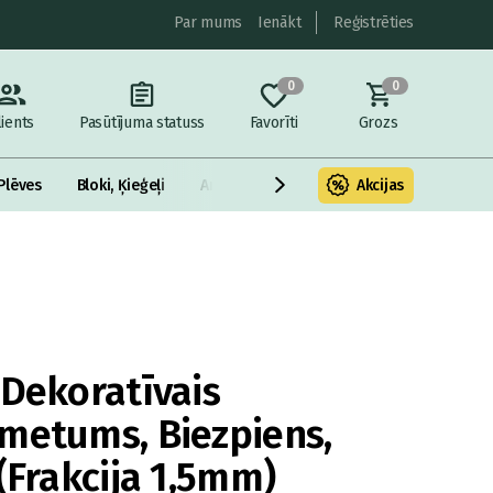
Par mums
Ienākt
Reģistrēties
0
0
lients
Pasūtījuma statuss
Favorīti
Grozs
Plēves
Bloki, Ķieģeļi
Armatūra un metāls
Akcijas
Fasādes Siltināš
 Dekoratīvais
metums, Biezpiens,
(Frakcija 1,5mm)