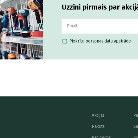
Uzzini pirmais par akci
Piekrītu
personas datu apstrādei
Akcijas
Pa
Raksts
Sa
Par mums
Ko