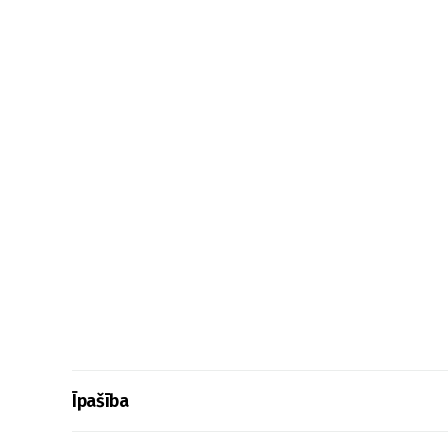
Īpašība