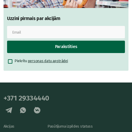
Uzzini pirmais par akcijām
Parakstīties
Piekrītu
personas datu apstrādei
+371 29334440
Akcijas
Pasūtījuma izpildes statuss