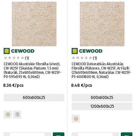
(1)
(1)
CEWOOD Akustiskie Fibrolīta Griesti,
CEWOOD Dekoratīvās Akustiskās
CW-W25F (Skaidas Platums 1.5 mm)
Fibrolīta Plāksnes, CW-W25F, Ar Fāzīti
(Naturāli, 25x600x600mm, CW-W25F-
(25x600x600mm, Naturālas CW-W25F-
P0-595x595-N, 0,36m2)
P5-600X600-N, 0,36m2)
8.36 €/pcs
8.48 €/pcs
600x600x25
600x600x25
1200x600x25