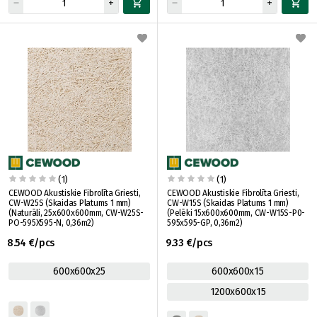
(1)
(1)
CEWOOD Akustiskie Fibrolīta Griesti,
CEWOOD Akustiskie Fibrolīta Griesti,
CW-W25S (Skaidas Platums 1 mm)
CW-W15S (Skaidas Platums 1 mm)
(Naturāli, 25x600x600mm, CW-W25S-
(Pelēki 15x600x600mm, CW-W15S-P0-
PO-595X595-N, 0,36m2)
595x595-GP, 0,36m2)
8.54 €/pcs
9.33 €/pcs
600x600x25
600x600x15
1200x600x15