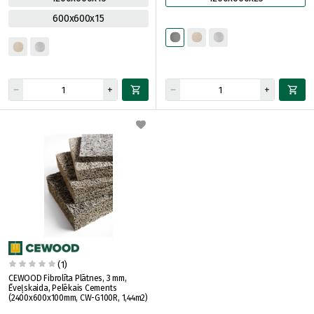
600x600x15
(1)
CEWOOD Fibrolīta Plātnes, 3 mm,
Ēveļskaida, Pelēkais Cements
(2400x600x100mm, CW-G100R, 1,44m2)