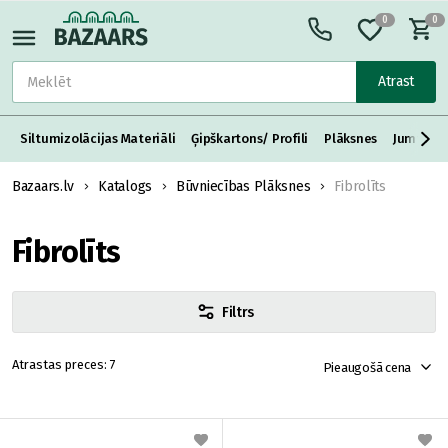
0
0
Atrast
Siltumizolācijas Materiāli
Ģipškartons/ Profili
Plāksnes
Jumta S
Bazaars.lv
Katalogs
Būvniecības Plāksnes
Fibrolīts
Fibrolīts
Filtrs
7
Pieaugošā cena