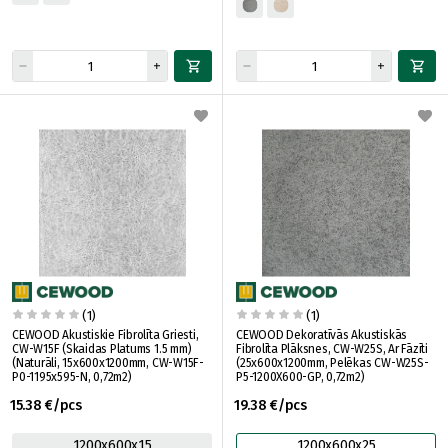
(1)
(1)
CEWOOD Akustiskie Fibrolīta Griesti,
CEWOOD Dekoratīvās Akustiskās
CW-W15F (Skaidas Platums 1.5 mm)
Fibrolīta Plāksnes, CW-W25S, Ar Fāzīti
(Naturāli, 15x600x1200mm, CW-W15F-
(25x600x1200mm, Pelēkas CW-W25S-
P0-1195x595-N, 0,72m2)
P5-1200X600-GP, 0,72m2)
15.38 €/pcs
19.38 €/pcs
1200x600x15
1200x600x25