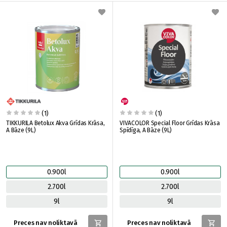
(1)
(1)
TIKKURILA Betolux Akva Grīdas Krāsa,
VIVACOLOR Special Floor Grīdas Krāsa
A Bāze (9L)
Spīdīga, A Bāze (9L)
0.900l
0.900l
2.700l
2.700l
9l
9l
Preces nav noliktavā
Preces nav noliktavā