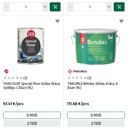
(1)
(1)
VIVACOLOR Special Floor Grīdas Krāsa
TIKKURILA Betolux Grīdas Krāsa, A
Spīdīga, C Bāze (9L)
Bāze (9L)
93.41 €/pcs
111.68 €/pcs
0.900l
0.900l
2.700l
2.700l