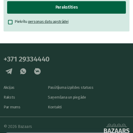
Parakstīties
Piekrītu
personas datu apstrādei
+371 29334440
Akcijas
Pasūtījuma izpildes statuss
Raksts
Saņemšana un piegāde
Par mums
Kontakti
© 2026 Bazaars