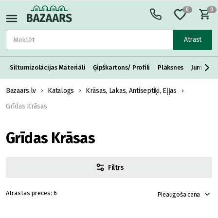
0
0
Atrast
Siltumizolācijas Materiāli
Ģipškartons/ Profili
Plāksnes
Jumta S
Bazaars.lv
Katalogs
Krāsas, Lakas, Antiseptiķi, Eļļas
Grīdas Krāsas
Grīdas Krāsas
Filtrs
6
Pieaugošā cena