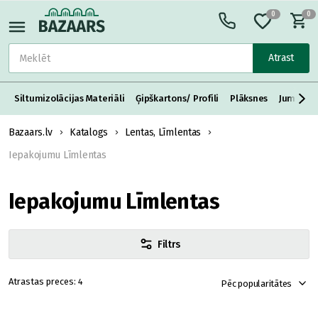
0
0
Atrast
Siltumizolācijas Materiāli
Ģipškartons/ Profili
Plāksnes
Jumta S
Bazaars.lv
Katalogs
Lentas, Līmlentas
Iepakojumu Līmlentas
Iepakojumu Līmlentas
Filtrs
4
Pēc popularitātes