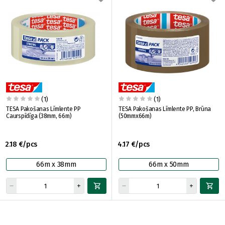
(1)
(1)
TESA Pakošanas Līmlente PP
TESA Pakošanas Līmlente PP, Brūna
Caurspīdīga (38mm, 66m)
(50mmx66m)
2.18 €/pcs
4.17 €/pcs
66m x 38mm
66m x 50mm