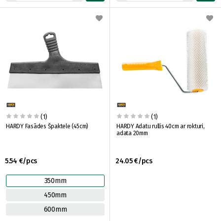
(1)
(1)
HARDY Fasādes Špaktele (45cm)
HARDY Adatu rullis 40cm ar rokturi,
adata 20mm
5.54 €/pcs
24.05 €/pcs
350mm
450mm
600mm