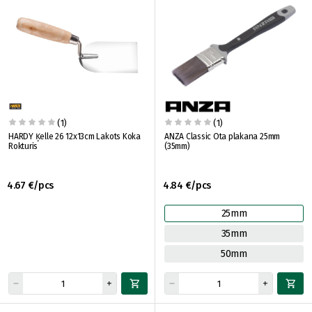
(1)
(1)
HARDY Ķelle 26 12x13cm Lakots Koka
ANZA Classic Ota plakana 25mm
Rokturis
(35mm)
4.67 €/pcs
4.84 €/pcs
25mm
35mm
50mm