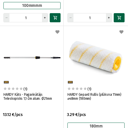
100mmmm
(1)
(1)
HARDY Kāts - Pagarinātājs
HARDY Gepard Rullis (plūksna 11mm)
Teleskopisks 1,1-2m alum. Ø21mm
⌀48mm (180mm)
13.12 €/pcs
3.29 €/pcs
180mm