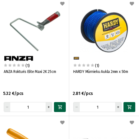
(1)
(1)
ANZA Rokturis Elite Maxi 2K 25cm
HARDY Mūrnieku Aukla 2mm x 50m
5.32 €/pcs
2.81 €/pcs