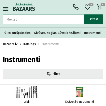
0
0
Atrast
aisījumi un špakteles
Skrūves, Naglas, Būvstiprinājumi
Instrumenti
Bazaars.lv
Katalogs
Instrumenti
Instrumenti
Filtrs
Urbji
Krāsotāju instrumenti