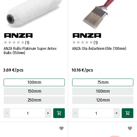
(1)
(1)
ANZA Rullis Platinum Super Antex
ANZA Ota Ārdarbiem Elite (100mm)
Balts (150mm)
3.69 €/pcs
10.16 €/pcs
100mm
75mm
150mm
100mm
250mm
120mm