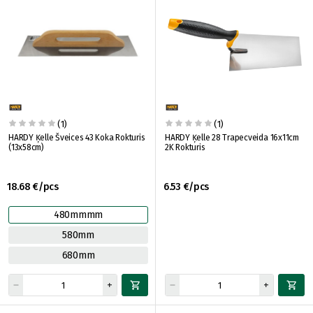
(1)
(1)
HARDY Ķelle Šveices 43 Koka Rokturis
HARDY Ķelle 28 Trapecveida 16x11cm
(13x58cm)
2K Rokturis
18.68 €/pcs
6.53 €/pcs
480mmmm
580mm
680mm