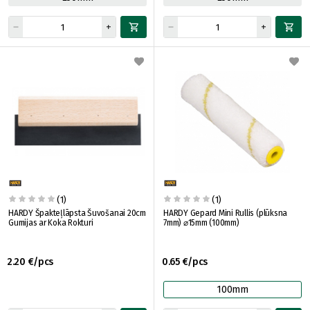
(1)
(1)
HARDY Špakteļlāpsta Šuvošanai 20cm
HARDY Gepard Mini Rullis (plūksna
Gumijas ar Koka Rokturi
7mm) ⌀15mm (100mm)
2.20 €/pcs
0.65 €/pcs
100mm