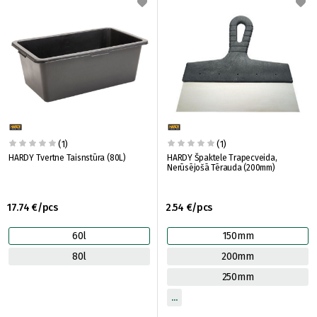
(1)
(1)
HARDY Tvertne Taisnstūra (80L)
HARDY Špaktele Trapecveida,
Nerūsējošā Tērauda (200mm)
17.74 €/pcs
2.54 €/pcs
60l
150mm
80l
200mm
250mm