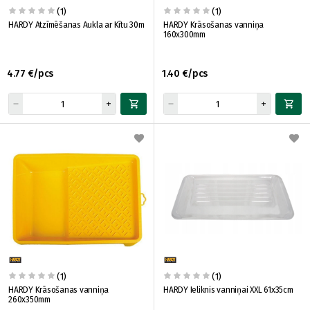
(1)
(1)
HARDY Atzīmēšanas Aukla ar Kītu 30m
HARDY Krāsošanas vanniņa
160x300mm
4.77 €/pcs
1.40 €/pcs
(1)
(1)
HARDY Krāsošanas vanniņa
HARDY Ieliknis vanniņai XXL 61x35cm
260x350mm