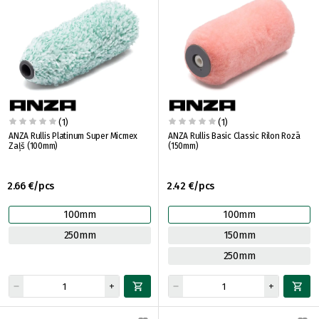
(1)
(1)
ANZA Rullis Platinum Super Micmex
ANZA Rullis Basic Classic Rilon Rozā
Zaļš (100mm)
(150mm)
2.66 €/pcs
2.42 €/pcs
100mm
100mm
250mm
150mm
250mm