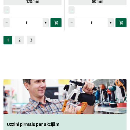
120mm
80mm
1
2
3
Uzzini pirmais par akcijām