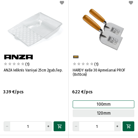
(1)
(1)
ANZA Ieliknis Vaniņai 25cm 2gab/iep.
HARDY Ķelle 30 Apmešanai PROF
(8x10cm)
3.39 €/pcs
6.22 €/pcs
100mm
120mm