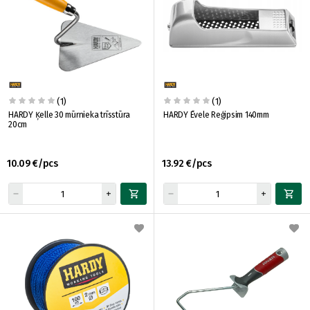
(1)
(1)
HARDY Ķelle 30 mūrnieka trīsstūra
HARDY Ēvele Reģipsim 140mm
20cm
10.09 €/pcs
13.92 €/pcs