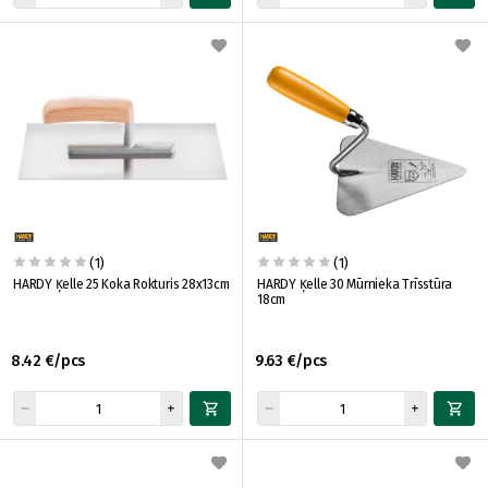
(1)
(1)
HARDY Ķelle 25 Koka Rokturis 28x13cm
HARDY Ķelle 30 Mūrnieka Trīsstūra
18cm
8.42 €/pcs
9.63 €/pcs