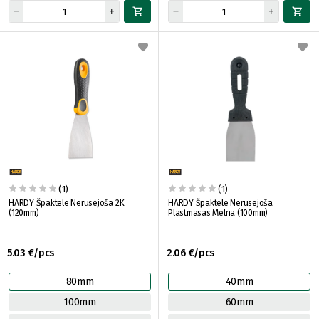
(1)
(1)
HARDY Špaktele Nerūsējoša 2K
HARDY Špaktele Nerūsējoša
(120mm)
Plastmasas Melna (100mm)
5.03 €/pcs
2.06 €/pcs
80mm
40mm
100mm
60mm