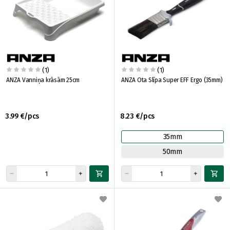
(1)
(1)
ANZA Vanniņa krāsām 25cm
ANZA Ota Slīpa Super EFF Ergo (35mm)
3.99 €/pcs
8.23 €/pcs
35mm
50mm