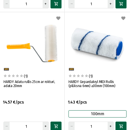
(1)
(1)
HARDY Adatu rullis 25cm ar rokturi,
HARDY Gepardakryl MIDI Rullis
adata 20mm
(plūksna 6mm) ⌀30mm (100mm)
14.57 €/pcs
1.43 €/pcs
100mm