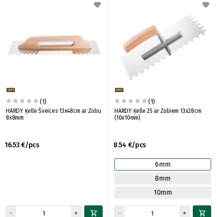
(1)
(1)
HARDY Ķelle Šveices 13x48cm ar Zobu
HARDY Ķelle 25 ar Zobiem 13x28cm
8x8mm
(10x10mm)
16.53 €/pcs
8.54 €/pcs
6mm
8mm
10mm