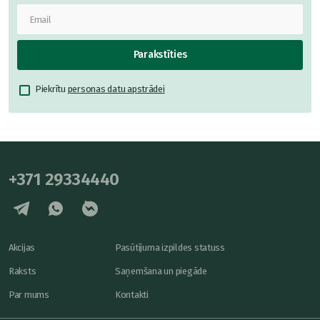
Parakstīties
Piekrītu
personas datu apstrādei
+371 29334440
Akcijas
Pasūtījuma izpildes statuss
Raksts
Saņemšana un piegāde
Par mums
Kontakti