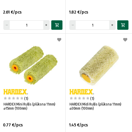
2.61 €/pcs
1.82 €/pcs
(1)
(1)
HARDEX Mini Rullis (plūksna 11mm)
HARDEX Midi Rullis (plūksna 11mm)
⌀15mm (100mm)
⌀30mm (100mm)
0.77 €/pcs
1.45 €/pcs