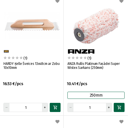
(1)
(1)
HARDY Ķelle Šveices 13x48cm ar Zobu
ANZA Rullis Platinum Fasādei Super
10x10mm
Wistex Sarkans (250mm)
16.53 €/pcs
10.41 €/pcs
250mm