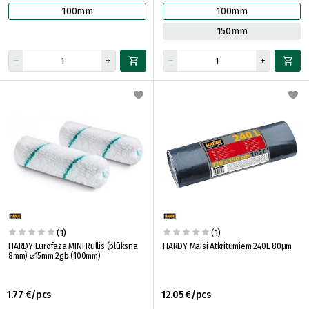
100mm
100mm
150mm
(1)
(1)
HARDY Eurofaza MINI Rullis (plūksna
HARDY Maisi Atkritumiem 240L 80μm
8mm) ⌀15mm 2gb (100mm)
1.77 €/pcs
12.05 €/pcs