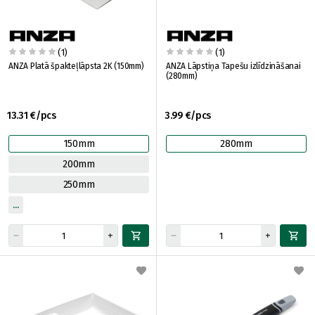
(1)
(1)
ANZA Platā špakteļlāpsta 2K (150mm)
ANZA Lāpstiņa Tapešu izlīdzināšanai
(280mm)
13.31 €/pcs
3.99 €/pcs
150mm
280mm
200mm
250mm