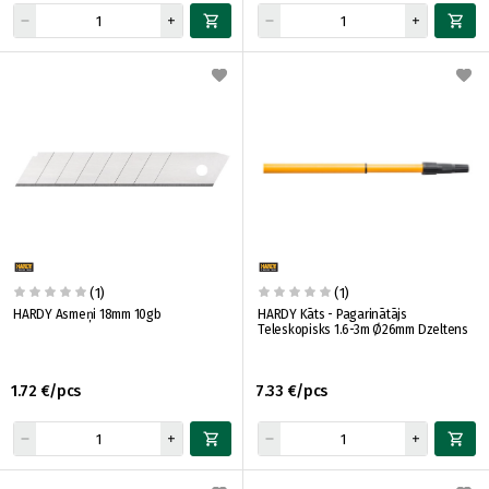
(1)
(1)
HARDY Asmeņi 18mm 10gb
HARDY Kāts - Pagarinātājs
Teleskopisks 1.6-3m Ø26mm Dzeltens
1.72 €/pcs
7.33 €/pcs