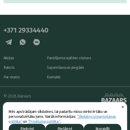
+371 29334440
Akcijas
Pasūtījuma izpildes statuss
Raksts
Saņemšana un piegāde
Par mums
Kontakti
© 2026 Bazaars
×
Konfidencialitāte
powered by
Mēs apstrādājam sīkdatnes, lai padarītu mūsu vietni ērtāku un
Piedāvājums
personalizētāku jums. Vairāk informācijas:
“Sīkdatņu izmantošanas
politika”
un
“Privātuma politika”.
.
Piekrist
Pielāgot
Noraidīt