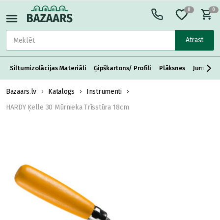
0
0
Atrast
Siltumizolācijas Materiāli
Ģipškartons/ Profili
Plāksnes
Jumta S
Bazaars.lv
Katalogs
Instrumenti
HARDY Ķelle 30 Mūrnieka Trīsstūra 18cm