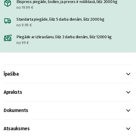
Ekspress piegāde, šodien, ja preces ir noliktavā, līdz 2000 kg
no 19.99 €
Standarta piegāde, līdz 5 darba dienām, līdz 2000 kg
no 9.99 €
Piegāde ar izkraušanu, līdz 3 darba dienām, līdz 12000 kg
no 99 €
Īpašība
Apraksts
Dokuments
Atsauksmes