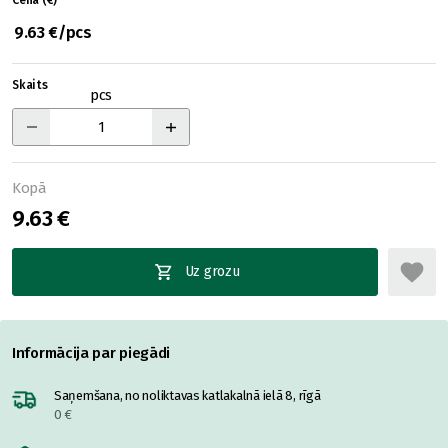
Cena (€)
9.63 €/pcs
Skaits
pcs
Kopā
9.63 €
Uz grozu
Informācija par piegādi
Saņemšana, no noliktavas katlakalnā ielā 8, rīgā
0 €