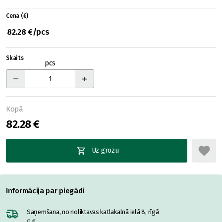
Cena (€)
82.28 €/pcs
Skaits
pcs
Kopā
82.28 €
Uz grozu
Informācija par piegādi
Saņemšana, no noliktavas katlakalnā ielā 8, rīgā
0 €