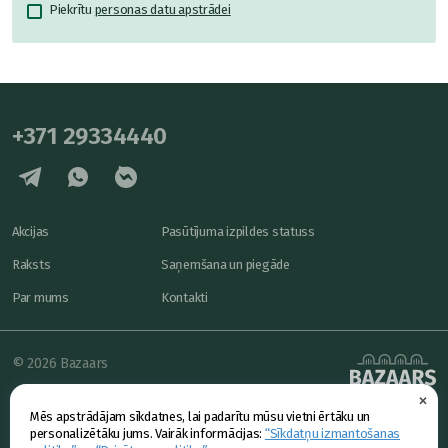
Piekrītu
personas datu apstrādei
+371 29334440
Akcijas
Pasūtījuma izpildes statuss
Raksts
Saņemšana un piegāde
Par mums
Kontakti
© 2026 Bazaars
×
Konfidencialitāte
powered by
Mēs apstrādājam sīkdatnes, lai padarītu mūsu vietni ērtāku un
Piedāvājums
personalizētāku jums. Vairāk informācijas:
“Sīkdatņu izmantošanas