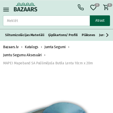
0
0
Atrast
Siltumizolācijas Materiāli
Ģipškartons/ Profili
Plāksnes
Jumta S
Bazaars.lv
Katalogs
Jumta Segumi
Jumtu Segumu Aksesuāri
MAPEI Mapeband SA Pašlimējoša Butila Lenta 10cm x 20m