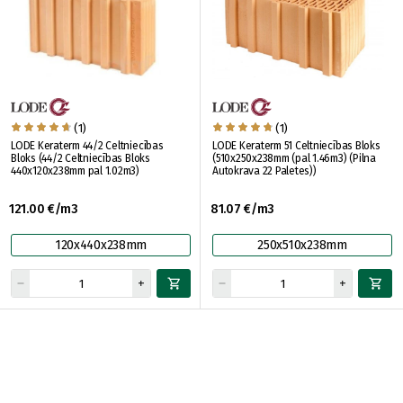
(1)
(1)
LODE Keraterm 44/2 Celtniecības
LODE Keraterm 51 Celtniecības Bloks
Bloks (44/2 Celtniecības Bloks
(510x250x238mm (pal 1.46m3) (Pilna
440x120x238mm pal 1.02m3)
Autokrava 22 Paletes))
121.00 €/m3
81.07 €/m3
120x440x238mm
250x510x238mm