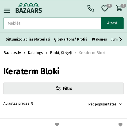
0
0
Atrast
Siltumizolācijas Materiāli
Ģipškartons/ Profili
Plāksnes
Jumta S
Bazaars.lv
Katalogs
Bloki, Ķieģeļi
Keraterm Bloki
Keraterm Bloki
Filtrs
8
Pēc popularitātes