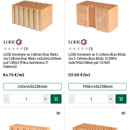
(1)
(1)
LODE Keraterm 44 Celtniecības Bloks
LODE Keraterm 44 S Celtniecības Bloks
(44 Celtniecības Bloks 440x245x238mm
(44 S Celtniecības Bloks 12.5MPa
pal 1.85m3 (Pilna Autokrava 17
440x190x238mm pal 1.07m3)
Paletes))
84.70 €/m3
121.00 €/m3
245x440x238mm
190x440x238mm