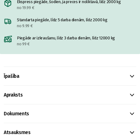
Ekspress piegāde, šodien, ja preces ir noliktavā, līdz 2000 kg
no 19.99 €
Standarta piegāde, līdz 5 darba dienām, līdz 2000 kg
no 9.99 €
Piegāde ar izkraušanu, līdz 3 darba dienām, līdz 12000 kg
no 99 €
Īpašība
Apraksts
Dokuments
Atsauksmes