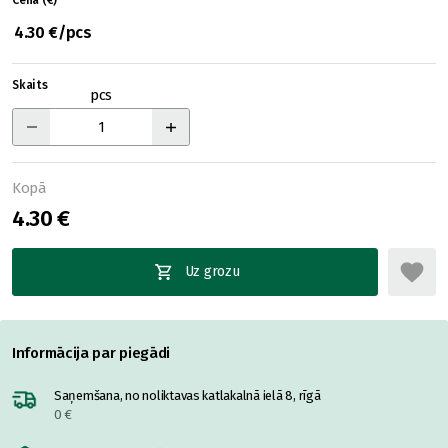
Cena (€)
4.30 €/pcs
Skaits
pcs
Kopā
4.30 €
Uz grozu
Informācija par piegādi
Saņemšana, no noliktavas katlakalnā ielā 8, rīgā
0 €