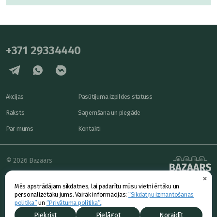
+371 29334440
Akcijas
Pasūtījuma izpildes statuss
Raksts
Saņemšana un piegāde
Par mums
Kontakti
© 2026 Bazaars
×
Konfidencialitāte
powered by
Mēs apstrādājam sīkdatnes, lai padarītu mūsu vietni ērtāku un
Piedāvājums
personalizētāku jums. Vairāk informācijas:
“Sīkdatņu izmantošanas
politika”
un
“Privātuma politika”.
.
Piekrist
Pielāgot
Noraidīt