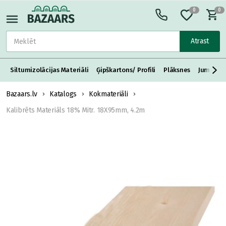
0
0
Atrast
Siltumizolācijas Materiāli
Ģipškartons/ Profili
Plāksnes
Jumta S
Bazaars.lv
Katalogs
Kokmateriāli
Kalibrēts Materiāls 18% Mitr. 18X95mm, 4.2m