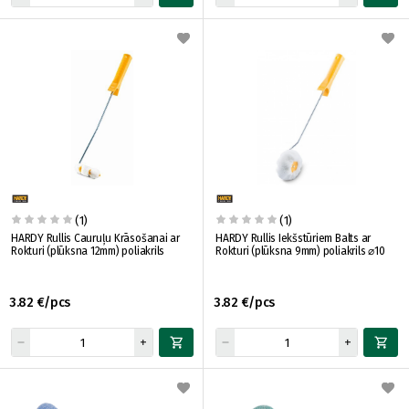
(1)
(1)
HARDY Rullis Cauruļu Krāsošanai ar
HARDY Rullis Iekšstūriem Balts ar
Rokturi (plūksna 12mm) poliakrils
Rokturi (plūksna 9mm) poliakrils ⌀10
3.82 €/pcs
3.82 €/pcs