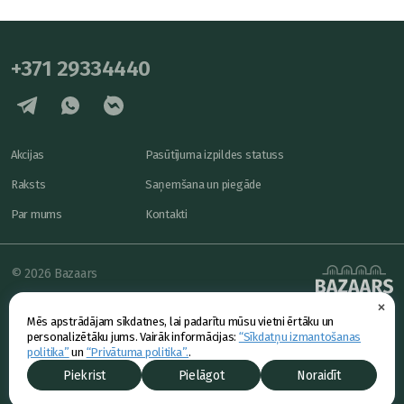
+371 29334440
Akcijas
Pasūtījuma izpildes statuss
Raksts
Saņemšana un piegāde
Par mums
Kontakti
© 2026 Bazaars
×
Konfidencialitāte
powered by
Mēs apstrādājam sīkdatnes, lai padarītu mūsu vietni ērtāku un
Piedāvājums
personalizētāku jums. Vairāk informācijas:
“Sīkdatņu izmantošanas
politika”
un
“Privātuma politika”.
.
Piekrist
Pielāgot
Noraidīt