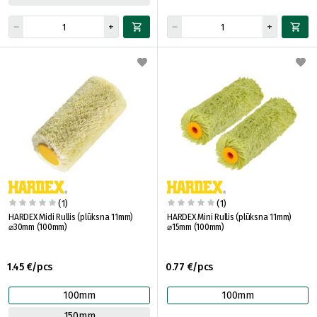
(1)
(1)
HARDEX Midi Rullis (plūksna 11mm)
HARDEX Mini Rullis (plūksna 11mm)
⌀30mm (100mm)
⌀15mm (100mm)
1.45 €/pcs
0.77 €/pcs
100mm
100mm
150mm