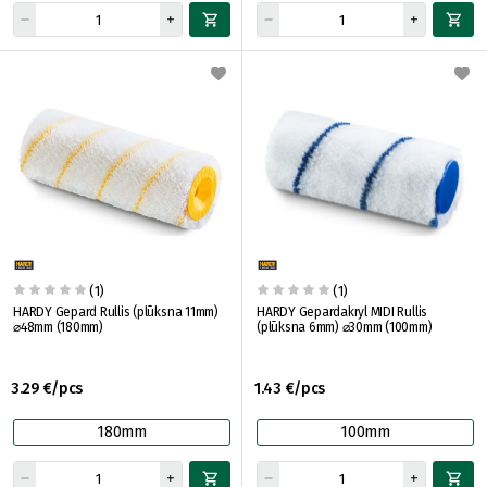
(1)
(1)
HARDY Gepard Rullis (plūksna 11mm)
HARDY Gepardakryl MIDI Rullis
⌀48mm (180mm)
(plūksna 6mm) ⌀30mm (100mm)
3.29 €/pcs
1.43 €/pcs
180mm
100mm