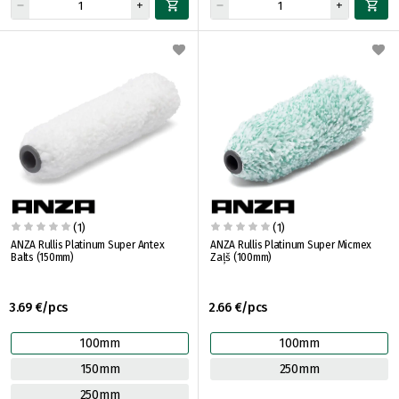
(1)
(1)
ANZA Rullis Platinum Super Antex
ANZA Rullis Platinum Super Micmex
Balts (150mm)
Zaļš (100mm)
3.69 €/pcs
2.66 €/pcs
100mm
100mm
150mm
250mm
250mm