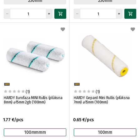
250mm
250mm
(1)
(1)
HARDY Eurofaza MINI Rullis (plūksna
HARDY Gepard Mini Rullis (plūksna
8mm) ⌀15mm 2gb (100mm)
7mm) ⌀15mm (100mm)
1.77 €/pcs
0.65 €/pcs
100mmmm
100mm