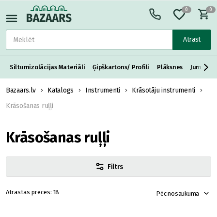
0
0
Atrast
Siltumizolācijas Materiāli
Ģipškartons/ Profili
Plāksnes
Jumta S
Bazaars.lv
Katalogs
Instrumenti
Krāsotāju instrumenti
Krāsošanas ruļļi
Krāsošanas ruļļi
Filtrs
18
Pēc nosaukuma