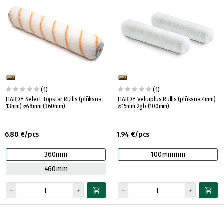
(1)
(1)
HARDY Select Topstar Rullis (plūksna
HARDY Velurplus Rullis (plūksna 4mm)
13mm) ⌀48mm (360mm)
⌀15mm 2gb (100mm)
6.80 €/pcs
1.94 €/pcs
360mm
100mmmm
460mm