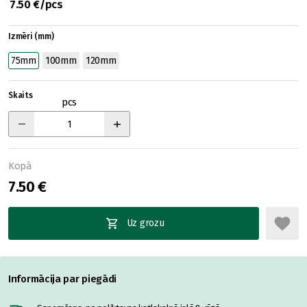
7.50 €/pcs
Izmēri (mm)
75mm
100mm
120mm
Skaits
pcs
Kopā
7.50 €
Uz grozu
Informācija par piegādi