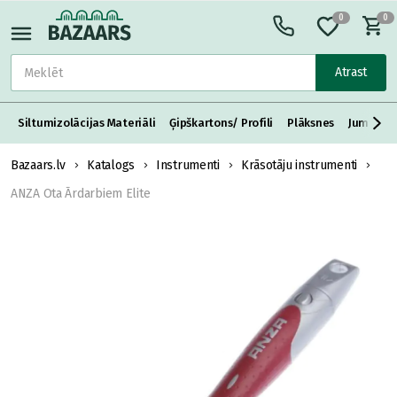
0
0
Atrast
Siltumizolācijas Materiāli
Ģipškartons/ Profili
Plāksnes
Jumta S
Bazaars.lv
Katalogs
Instrumenti
Krāsotāju instrumenti
ANZA Ota Ārdarbiem Elite