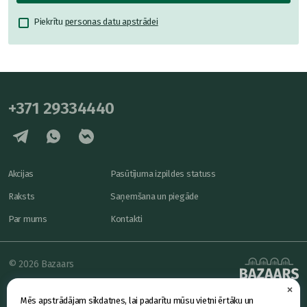
Piekrītu
personas datu apstrādei
+371 29334440
Akcijas
Pasūtījuma izpildes statuss
Raksts
Saņemšana un piegāde
Par mums
Kontakti
© 2026 Bazaars
×
Konfidencialitāte
powered by
Mēs apstrādājam sīkdatnes, lai padarītu mūsu vietni ērtāku un