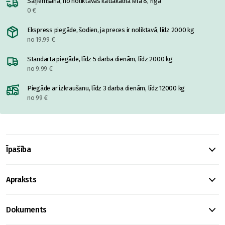
Saņemšana, no noliktavas katlakalnā ielā 8, rīgā
0 €
Ekspress piegāde, šodien, ja preces ir noliktavā, līdz 2000 kg
no 19.99 €
Standarta piegāde, līdz 5 darba dienām, līdz 2000 kg
no 9.99 €
Piegāde ar izkraušanu, līdz 3 darba dienām, līdz 12000 kg
no 99 €
Īpašība
Apraksts
Dokuments