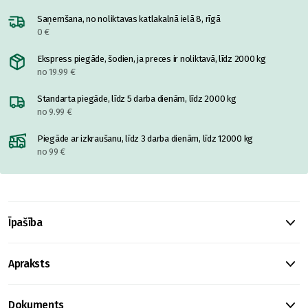
Saņemšana, no noliktavas katlakalnā ielā 8, rīgā
0 €
Ekspress piegāde, šodien, ja preces ir noliktavā, līdz 2000 kg
no 19.99 €
Standarta piegāde, līdz 5 darba dienām, līdz 2000 kg
no 9.99 €
Piegāde ar izkraušanu, līdz 3 darba dienām, līdz 12000 kg
no 99 €
Īpašība
Apraksts
Dokuments