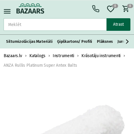
0
0
Atrast
Siltumizolācijas Materiāli
Ģipškartons/ Profili
Plāksnes
Jumta S
Bazaars.lv
Katalogs
Instrumenti
Krāsotāju instrumenti
ANZA Rullis Platinum Super Antex Balts