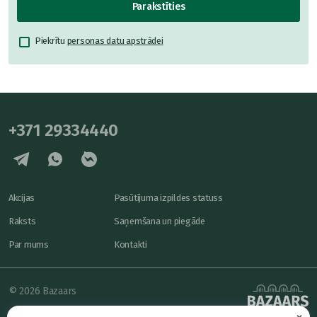
Parakstīties
Piekrītu
personas datu apstrādei
+371 29334440
Akcijas
Pasūtījuma izpildes statuss
Raksts
Saņemšana un piegāde
Par mums
Kontakti
© 2026 Bazaars
×
Konfidencialitāte