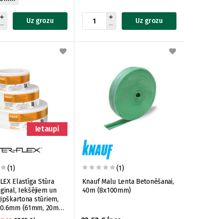
Uz grozu
Uz grozu
Ietaupi
(1)
(1)
EX Elastīga Stūra
Knauf Malu Lenta Betonēšanai,
ginal, Iekšējiem un
40m (8x100mm)
ģipškartona stūriem,
 0.6mm (61mm, 20m
iep))