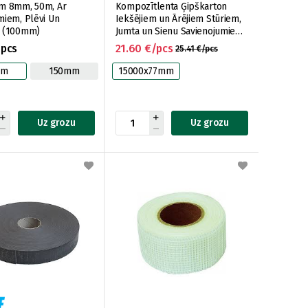
m 8mm, 50m, Ar
Kompozītlenta Ģipškarton
miem, Plēvi Un
Iekšējiem un Ārējiem Stūriem,
u (100mm)
Jumta un Sienu Savienojumiem
(77mm, 15m (12ruļļi/iep))
/pcs
21.60 €/pcs
25.41 €/pcs
mm
150mm
15000x77mm
Uz grozu
Uz grozu