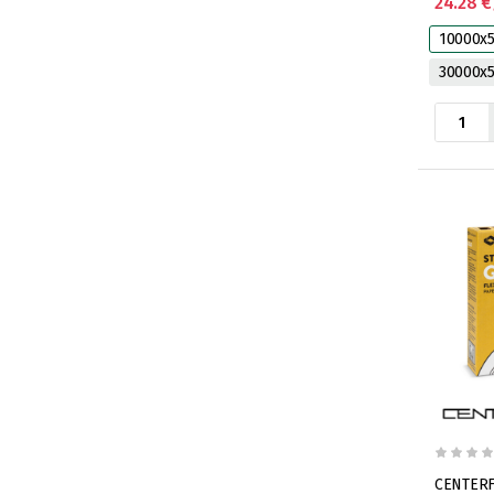
24.28 €
10000x
30000x
CENTERF