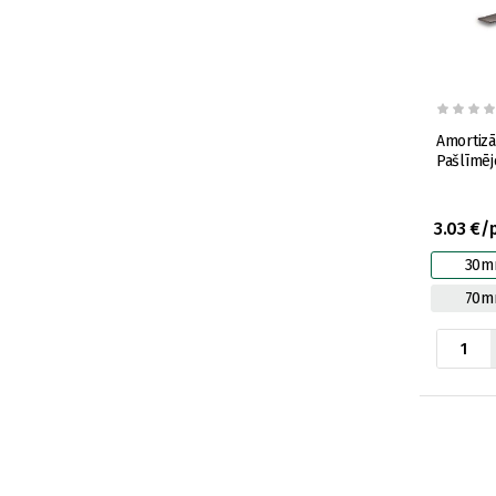
Amortizā
Pašlīmē
3.03 €/
30m
70m