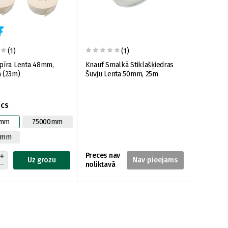
(1)
(1)
pīra Lenta 48mm,
Knauf Smalkā Stiklašķiedras
 (23m)
Šuvju Lenta 50mm, 25m
pcs
0mm
75000mm
0mm
Preces nav
Uz grozu
noliktavā