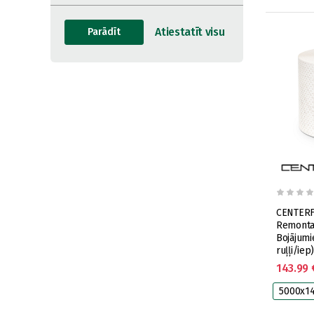
CENTERF
Remonta
Bojājum
ruļļi/iep)
143.99 
5000x1