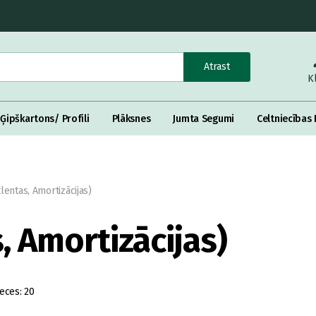
Atrast
K
Ģipškartons/ Profili
Plāksnes
Jumta Segumi
Celtniecības 
tlentas, Amortizācijas)
, Amortizācijas)
eces:
20