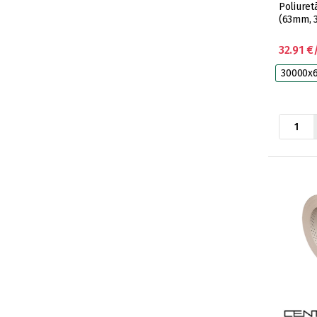
Poliuret
(63mm, 3
32.91 €
30000x