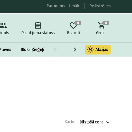
Par mums
Ienākt
Reģistrēties
0
0
lients
Pasūtījuma statuss
Favorīti
Grozs
Plēves
Bloki, Ķieģeļi
Armatūra un metāls
Akcijas
Fasādes Siltināš
Kārtot:
Dilstošā cena