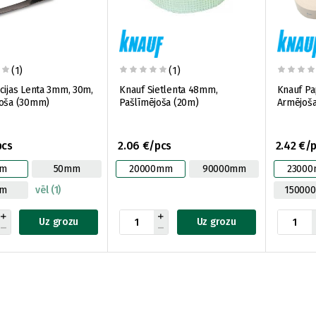
(1)
(1)
cijas Lenta 3mm, 30m,
Knauf Sietlenta 48mm,
Knauf Pa
joša (30mm)
Pašlīmējoša (20m)
Armējoša
pcs
2.06 €/pcs
2.42 €/
m
50mm
20000mm
90000mm
2300
m
vēl (1)
15000
Uz grozu
Uz grozu