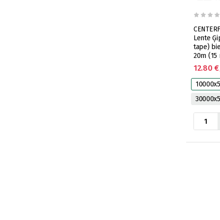
CENTERF
Lente Ģi
tape) b
20m (15 r
12.80 €
10000x
30000x