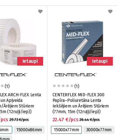
Ietaupi
Ietaupi
(1)
(1)
LEX ARCH-FLEX Lenta
CENTERFLEX MID-FLEX 300
 un Apļveida
Papīra–Poliuretāna Lenta
m/Ārējiem Stūriem
Iekšējiem un Ārējiem Stūriem
5m (12ruļļi/iep))
(77mm, 15m (12ruļļi/iep))
/pcs
22.47 €/pcs
29.73 €/pcs
26.44 €/pcs
86mm
15000x86mm
15000x77mm
30000x77mm
86mm