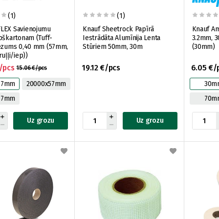
(1)
(1)
LEX Savienojumu
Knauf Sheetrock Papīrā
Knauf Am
pškartonam (Tuff-
Iestrādāta Alumīnija Lenta
3.2mm, 3
iezums 0,40 mm (57mm,
Stūriem 50mm, 30m
(30mm)
uļļi/iep))
/pcs
19.12 €/pcs
6.05 €/
15.06 €/pcs
57mm
20000x57mm
30m
57mm
70m
Uz grozu
Uz grozu