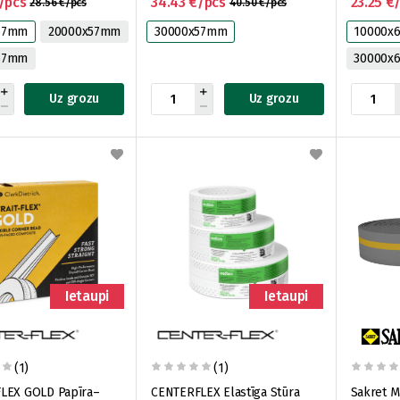
/pcs
34.43 €/pcs
23.25 €
28.56 €/pcs
40.50 €/pcs
57mm
20000x57mm
30000x57mm
10000x
57mm
30000x
Uz grozu
Uz grozu
Ietaupi
Ietaupi
(1)
(1)
LEX GOLD Papīra–
CENTERFLEX Elastīga Stūra
Sakret M