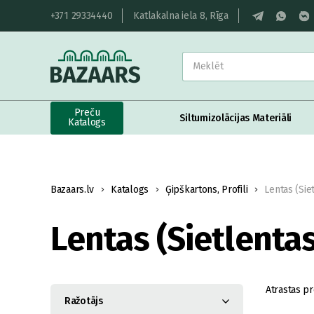
+371 29334440
Katlakalna iela 8, Rīga
Preču
Siltumizolācijas Materiāli
Katalogs
Bazaars.lv
Katalogs
Ģipškartons, Profili
Lentas (Sie
Lentas (Sietlentas
Atrastas pr
Ražotājs