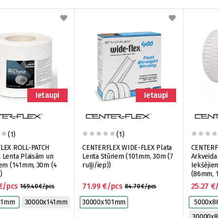
Ietaupi
Ietaupi
(1)
(1)
LEX ROLL-PATCH
CENTERFLEX WIDE-FLEX Plata
CENTERF
 Lenta Plaisām un
Lenta Stūriem (101mm, 30m (7
Arkveida
iem (141mm, 30m (4
ruļļi/iep))
Iekšējie
)
(86mm, 1
€/pcs
71.99 €/pcs
25.27 €
169.40 €/pcs
84.70 €/pcs
41mm
30000x141mm
30000x101mm
5000x
30000x