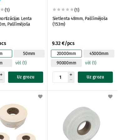
(1)
(1)
ortizācijas Lenta
Sietlenta 48mm, Pašlīmējoša
0m, Pašlīmējoša
(153m)
pcs
9.32 €/pcs
m
50mm
20000mm
45000mm
m
vēl (1)
90000mm
vēl (1)
Uz grozu
Uz grozu