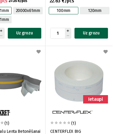
/pcs
22.63 €/pcs
27.35 €/pcs
61mm
20000x61mm
100mm
120mm
61mm
Uz grozu
Uz grozu
Ietaupi
(1)
(1)
alu Lenta Betonēšanai
CENTERFLEX BIG