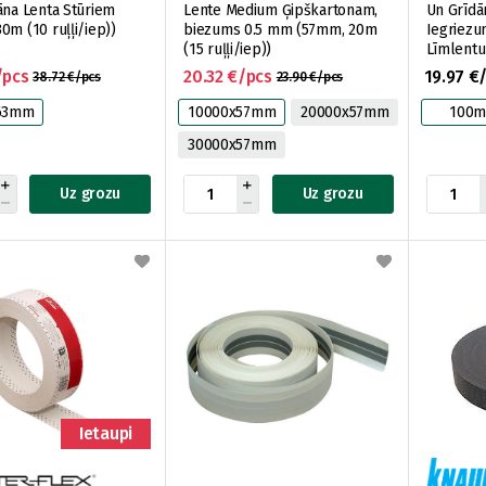
āna Lenta Stūriem
Lente Medium Ģipškartonam,
Un Grīdā
0m (10 ruļļi/iep))
biezums 0.5 mm (57mm, 20m
Iegriezu
(15 ruļļi/iep))
Līmlent
/pcs
20.32 €/pcs
19.97 €
38.72 €/pcs
23.90 €/pcs
63mm
10000x57mm
20000x57mm
100
30000x57mm
Uz grozu
Uz grozu
Ietaupi