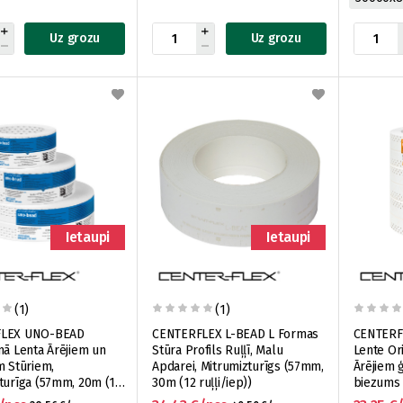
Uz grozu
Uz grozu
Ietaupi
Ietaupi
(1)
(1)
FLEX UNO-BEAD
CENTERFLEX L-BEAD L Formas
CENTERFL
mā Lenta Ārējiem un
Stūra Profils Ruļļī, Malu
Lente Ori
m Stūriem,
Apdarei, Mitrumizturīgs (57mm,
Ārējiem 
turīga (57mm, 20m (15
30m (12 ruļļi/iep))
biezums
)
(15 ruļļi/