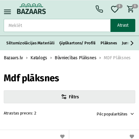
0
0
Atrast
Siltumizolācijas Materiāli
Ģipškartons/ Profili
Plāksnes
Jumta S
Bazaars.lv
Katalogs
Būvniecības Plāksnes
MDF Plāksnes
Mdf plāksnes
Filtrs
2
Pēc popularitātes