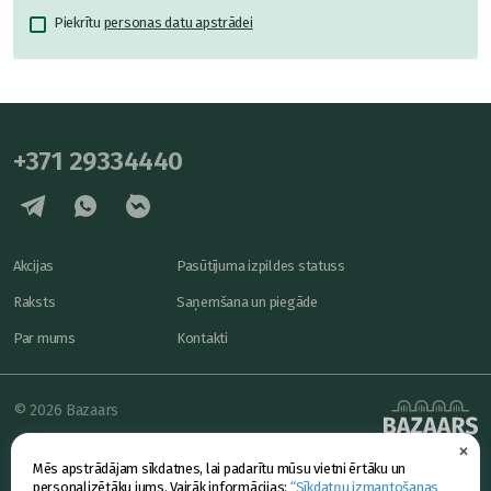
Piekrītu
personas datu apstrādei
+371 29334440
Akcijas
Pasūtījuma izpildes statuss
Raksts
Saņemšana un piegāde
Par mums
Kontakti
© 2026 Bazaars
×
Konfidencialitāte
powered by
Mēs apstrādājam sīkdatnes, lai padarītu mūsu vietni ērtāku un
Piedāvājums
personalizētāku jums. Vairāk informācijas:
“Sīkdatņu izmantošanas