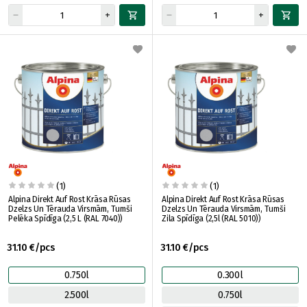
(1)
(1)
Alpina Direkt Auf Rost Krāsa Rūsas
Alpina Direkt Auf Rost Krāsa Rūsas
Dzelzs Un Tērauda Virsmām, Tumši
Dzelzs Un Tērauda Virsmām, Tumši
Pelēka Spīdīga (2,5 L (RAL 7040))
Zila Spīdīga (2,5l (RAL 5010))
31.10 €/pcs
31.10 €/pcs
0.750l
0.300l
2.500l
0.750l