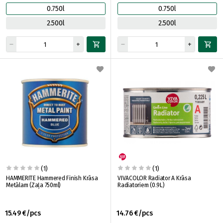
0.750l
0.750l
2.500l
2.500l
(1)
(1)
HAMMERITE Hammered Finish Krāsa
VIVACOLOR Radiator A Krāsa
Metālam (Zaļa 750ml)
Radiatoriem (0.9L)
15.49 €/pcs
14.76 €/pcs