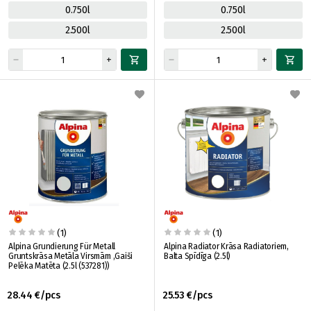
0.750l
0.750l
2.500l
2.500l
(1)
(1)
Alpina Grundierung Für Metall
Alpina Radiator Krāsa Radiatoriem,
Gruntskrāsa Metāla Virsmām ,Gaiši
Balta Spīdīga (2.5l)
Pelēka Matēta (2.5l (537281))
28.44 €/pcs
25.53 €/pcs