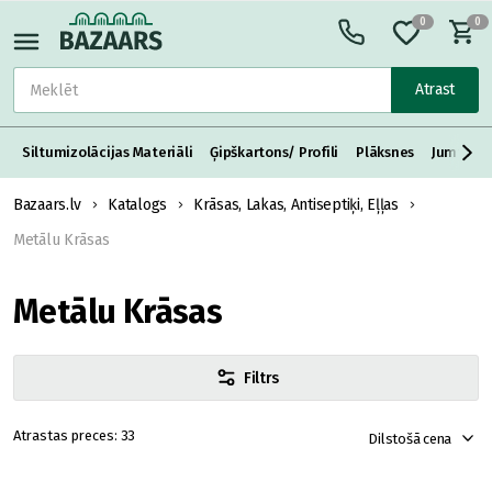
0
0
Atrast
Siltumizolācijas Materiāli
Ģipškartons/ Profili
Plāksnes
Jumta S
Bazaars.lv
Katalogs
Krāsas, Lakas, Antiseptiķi, Eļļas
Metālu Krāsas
Metālu Krāsas
Filtrs
33
Dilstošā cena