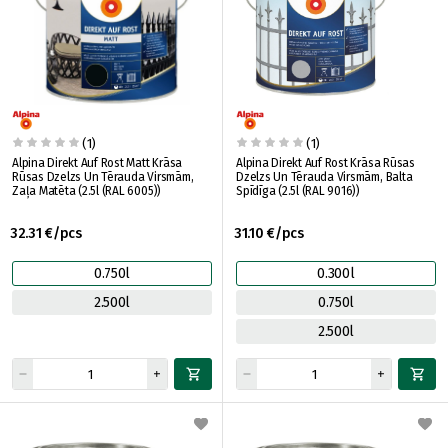
(1)
(1)
Alpina Direkt Auf Rost Matt Krāsa
Alpina Direkt Auf Rost Krāsa Rūsas
Rūsas Dzelzs Un Tērauda Virsmām,
Dzelzs Un Tērauda Virsmām, Balta
Zaļa Matēta (2.5l (RAL 6005))
Spīdīga (2.5l (RAL 9016))
32.31 €/pcs
31.10 €/pcs
0.750l
0.300l
2.500l
0.750l
2.500l