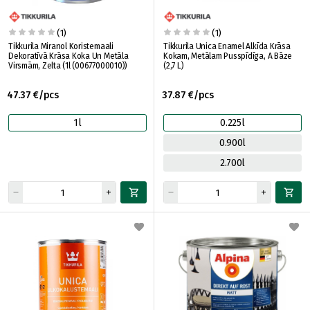
(1)
(1)
Tikkurila Miranol Koristemaali
Tikkurila Unica Enamel Alkīda Krāsa
Dekoratīvā Krāsa Koka Un Metāla
Kokam, Metālam Pusspīdīga, A Bāze
Virsmām, Zelta (1l (00677000010))
(2,7 L)
47.37 €/pcs
37.87 €/pcs
1l
0.225l
0.900l
2.700l