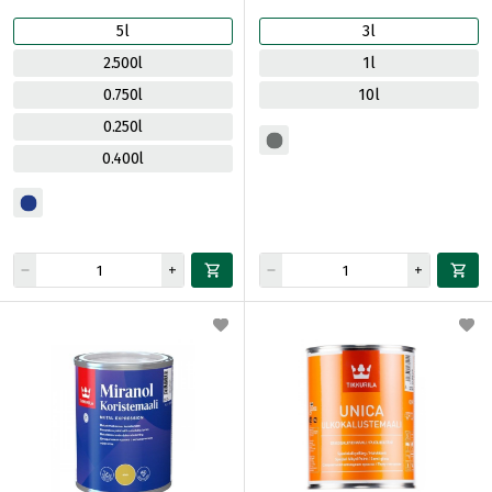
5l
3l
2.500l
1l
0.750l
10l
0.250l
0.400l