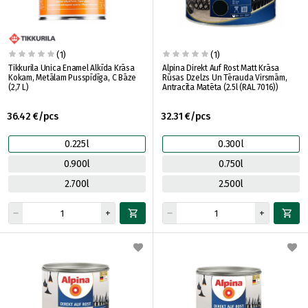
(1)
(1)
Tikkurila Unica Enamel Alkīda Krāsa
Alpina Direkt Auf Rost Matt Krāsa
Kokam, Metālam Pusspīdīga, C Bāze
Rūsas Dzelzs Un Tērauda Virsmām,
(2,7 L)
Antracīta Matēta (2.5l (RAL 7016))
36.42 €/pcs
32.31 €/pcs
0.225l
0.300l
0.900l
0.750l
2.700l
2.500l