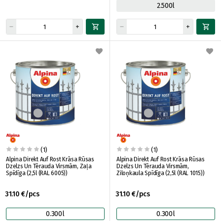
2.500l
(1)
(1)
Alpina Direkt Auf Rost Krāsa Rūsas
Alpina Direkt Auf Rost Krāsa Rūsas
Dzelzs Un Tērauda Virsmām, Zaļa
Dzelzs Un Tērauda Virsmām,
Spīdīga (2,5l (RAL 6005))
Ziloņkaula Spīdīga (2,5l (RAL 1015))
31.10 €/pcs
31.10 €/pcs
0.300l
0.300l