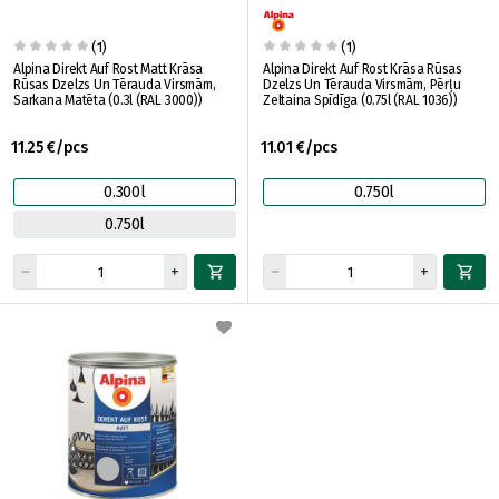
(1)
(1)
Alpina Direkt Auf Rost Matt Krāsa
Alpina Direkt Auf Rost Krāsa Rūsas
Rūsas Dzelzs Un Tērauda Virsmām,
Dzelzs Un Tērauda Virsmām, Pērļu
Sarkana Matēta (0.3l (RAL 3000))
Zeltaina Spīdīga (0.75l (RAL 1036))
11.25 €/pcs
11.01 €/pcs
0.300l
0.750l
0.750l