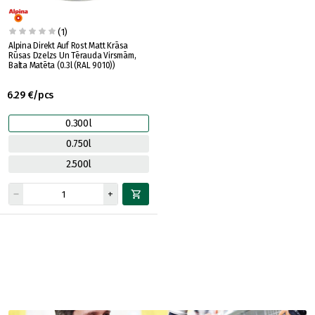
(1)
Alpina Direkt Auf Rost Matt Krāsa
Rūsas Dzelzs Un Tērauda Virsmām,
Balta Matēta (0.3l (RAL 9010))
6.29 €/pcs
0.300l
0.750l
2.500l