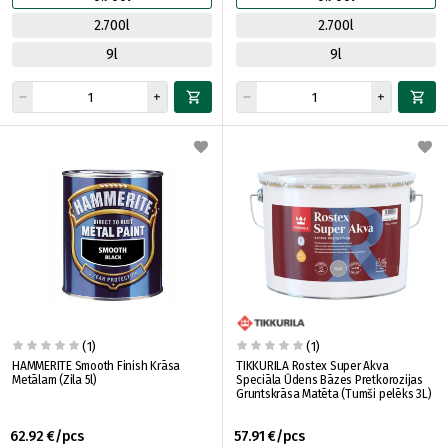
2.700l
2.700l
9l
9l
(1)
(1)
HAMMERITE Smooth Finish Krāsa
TIKKURILA Rostex Super Akva
Metālam (Zila 5l)
Speciāla Ūdens Bāzes Pretkorozijas
Gruntskrāsa Matēta (Tumši pelēks 3L)
62.92 €/pcs
57.91 €/pcs