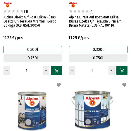
(1)
(1)
Alpina Direkt Auf Rost Krāsa Rūsas
Alpina Direkt Auf Rost Matt Krāsa
Dzelzs Un Tērauda Virsmām, Bordo
Rūsas Dzelzs Un Tērauda Virsmām,
Spīdīga (0.3l (RAL 3005))
Brūna Matēta (0.3l (RAL 8011))
11.25 €/pcs
11.25 €/pcs
0.300l
0.300l
0.750l
0.750l