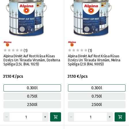
(1)
(1)
Alpina Direkt Auf Rost Krāsa Rūsas
Alpina Direkt Auf Rost Krāsa Rūsas
Dzelzs Un Tērauda Virsmām, Dzeltena
Dzelzs Un Tērauda Virsmām, Melna
Spīdīga (2,5L (RAL 1021))
Spīdīga (2.5l (RAL 9005))
31.10 €/pcs
31.10 €/pcs
0.300l
0.300l
0.750l
0.750l
2.500l
2.500l