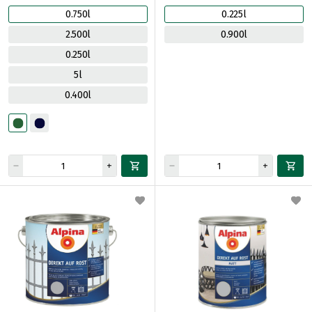
0.750l
0.225l
2.500l
0.900l
0.250l
5l
0.400l