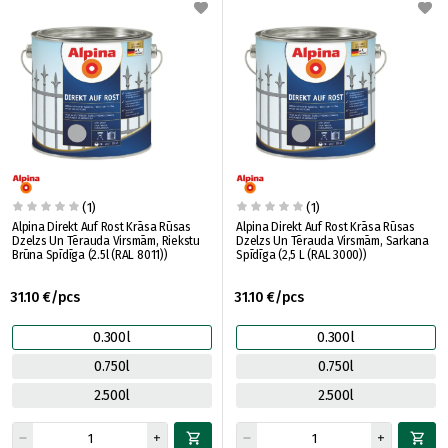
(1)
(1)
Alpina Direkt Auf Rost Krāsa Rūsas
Alpina Direkt Auf Rost Krāsa Rūsas
Dzelzs Un Tērauda Virsmām, Riekstu
Dzelzs Un Tērauda Virsmām, Sarkana
Brūna Spīdīga (2.5l (RAL 8011))
Spīdīga (2,5 L (RAL 3000))
31.10 €/pcs
31.10 €/pcs
0.300l
0.300l
0.750l
0.750l
2.500l
2.500l