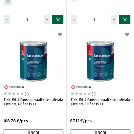
(1)
(1)
TIKKURILA Panssarimaali Krāsa Metāla
TIKKURILA Panssarimaali Krāsa Metāla
Jumtiem, A Bāze (9 L)
Jumtiem, C Bāze (9 L)
108.78 €/pcs
87.12 €/pcs
0.900l
0.900l