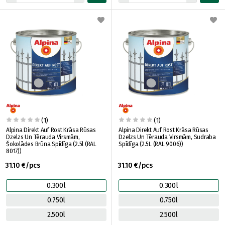
(1)
(1)
Alpina Direkt Auf Rost Krāsa Rūsas
Alpina Direkt Auf Rost Krāsa Rūsas
Dzelzs Un Tērauda Virsmām,
Dzelzs Un Tērauda Virsmām, Sudraba
Šokolādes Brūna Spīdīga (2.5l (RAL
Spīdīga (2.5L (RAL 9006))
8017))
31.10 €/pcs
31.10 €/pcs
0.300l
0.300l
0.750l
0.750l
2.500l
2.500l