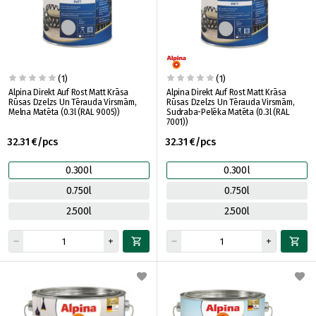
(1)
(1)
Alpina Direkt Auf Rost Matt Krāsa
Alpina Direkt Auf Rost Matt Krāsa
Rūsas Dzelzs Un Tērauda Virsmām,
Rūsas Dzelzs Un Tērauda Virsmām,
Melna Matēta (0.3l (RAL 9005))
Sudraba-Pelēka Matēta (0.3l (RAL
7001))
32.31 €/pcs
32.31 €/pcs
0.300l
0.300l
0.750l
0.750l
2.500l
2.500l