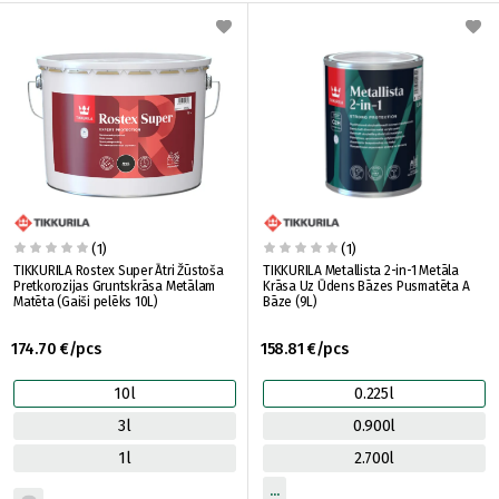
(1)
(1)
TIKKURILA Rostex Super Ātri Žūstoša
TIKKURILA Metallista 2-in-1 Metāla
Pretkorozijas Gruntskrāsa Metālam
Krāsa Uz Ūdens Bāzes Pusmatēta A
Matēta (Gaiši pelēks 10L)
Bāze (9L)
174.70 €/pcs
158.81 €/pcs
10l
0.225l
3l
0.900l
1l
2.700l