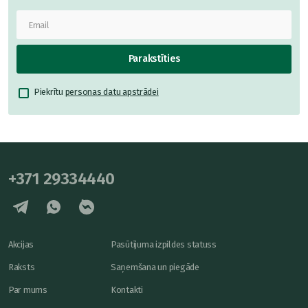
Parakstīties
Piekrītu
personas datu apstrādei
+371 29334440
Akcijas
Pasūtījuma izpildes statuss
Raksts
Saņemšana un piegāde
Par mums
Kontakti