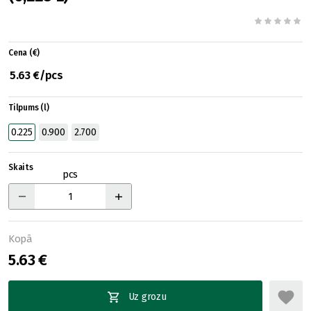
Cena (€)
5.63 €/pcs
Tilpums (l)
0.225
0.900
2.700
Skaits
pcs
Kopā
5.63 €
Uz grozu