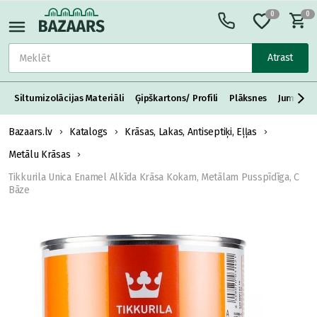
0
0
Atrast
Siltumizolācijas Materiāli
Ģipškartons/ Profili
Plāksnes
Jumta S
Bazaars.lv
Katalogs
Krāsas, Lakas, Antiseptiķi, Eļļas
Metālu Krāsas
Tikkurila Unica Enamel Alkīda Krāsa Kokam, Metālam Pusspīdīga, C
Bāze