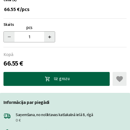
Cena (€)
66.55 €/pcs
Skaits
pcs
Kopā
66.55 €
Uz grozu
Informācija par piegādi
Saņemšana, no noliktavas katlakalnā ielā 8, rīgā
0 €