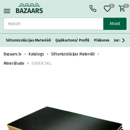
0
0
Atrast
Siltumizolācijas Materiāli
Ģipškartons/ Profili
Plāksnes
Jumta S
Bazaars.lv
Katalogs
Siltumizolācijas Materiāli
Minerālvate
SOVER SKL