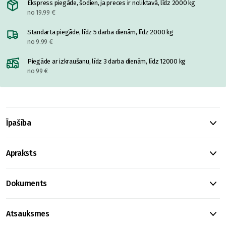
Ekspress piegāde, šodien, ja preces ir noliktavā, līdz 2000 kg
no 19.99 €
Standarta piegāde, līdz 5 darba dienām, līdz 2000 kg
no 9.99 €
Piegāde ar izkraušanu, līdz 3 darba dienām, līdz 12000 kg
no 99 €
Īpašība
Apraksts
Dokuments
Atsauksmes