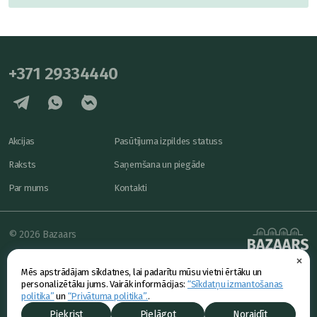
+371 29334440
Akcijas
Pasūtījuma izpildes statuss
Raksts
Saņemšana un piegāde
Par mums
Kontakti
© 2026 Bazaars
×
Konfidencialitāte
powered by
Mēs apstrādājam sīkdatnes, lai padarītu mūsu vietni ērtāku un
Piedāvājums
personalizētāku jums. Vairāk informācijas:
“Sīkdatņu izmantošanas
politika”
un
“Privātuma politika”.
.
Piekrist
Pielāgot
Noraidīt